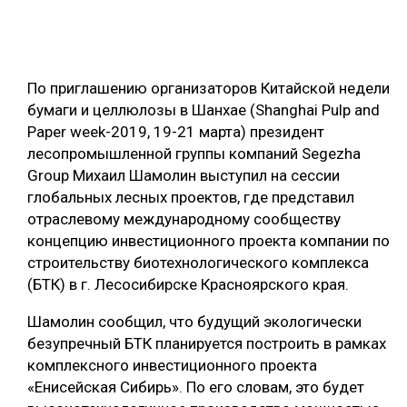
ОБРАБОТКА ДРЕВЕСИНЫ
ЦИФРОВАЯ СРЕДА
РУБРИКИ
По приглашению организаторов Китайской недели
БИОЭНЕРГЕТИКА
бумаги и целлюлозы в Шанхае (Shanghai Pulp and
ТЕМАТИЧЕСКИЕ ПРОЕКТЫ
ЛЕСОВОССТАНОВЛЕНИЕ И ЗАЩИТА
Paper week-2019, 19-21 марта) президент
лесопромышленной группы компаний Segezha
ЛОГИСТИКА
ПОДБОРКИ СТАТЕЙ
Group Михаил Шамолин выступил на сессии
ПРОИЗВОДСТВО ДРЕВЕСНЫХ ПЛИТ
глобальных лесных проектов, где представил
отраслевому международному сообществу
ЦБП
концепцию инвестиционного проекта компании по
строительству биотехнологического комплекса
КОМПЛЕКСНАЯ ПЕРЕРАБОТКА
(БТК) в г. Лесосибирске Красноярского края.
ЛЕСОПИЛЕНИЕ
Шамолин сообщил, что будущий экологически
ДЕРЕВЯННОЕ ДОМОСТРОЕНИЕ
безупречный БТК планируется построить в рамках
комплексного инвестиционного проекта
БЕЗОПАСНОЕ ПРОИЗВОДСТВО
«Енисейская Сибирь». По его словам, это будет
СОРТИРОВКА ДРЕВЕСИНЫ