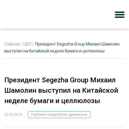
Главная
/
ЦБП
/
Президент Segezha Group Михаил Шамолин
выступил на Китайской неделе бумаги и целлюлозы
ЖУРНАЛ «ЛЕСНОЙ КОМПЛЕКС»
О ПРОЕКТЕ
Президент Segezha Group Михаил
РЕКЛАМОДАТЕЛЯМ
Шамолин выступил на Китайской
неделе бумаги и целлюлозы
22.03.2019
Глубокая переработка древесины
ЛЕСНОЕ ХОЗЯЙСТВО
ЭКСПЕРТНОЕ МНЕНИЕ
ЛЕСОЗАГОТОВКА