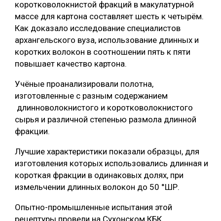
коротковолокнистой фракций в макулатурной
СУШКА ДРЕВЕСИНЫ
массе для картона составляет шесть к четырём.
Как доказало исследование специалистов
МЕБЕЛЬНОЕ ПРОИЗВОДСТВО
архангельского вуза, использование длинных и
коротких волокон в соотношении пять к пяти
повышает качество картона.
Учёные проанализировали полотна,
изготовленные с разным содержанием
длинноволокнистого и коротковолокнистого
сырья и различной степенью размола длинной
фракции.
Лучшие характеристики показали образцы, для
изготовления которых использовались длинная и
короткая фракции в одинаковых долях, при
измельчении длинных волокон до 50 °ШР.
Опытно-промышленные испытания этой
рецептуры провели на Сухонском КБК.