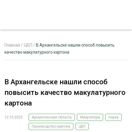
Главная
/
ЦБП
/
В Архангельске нашли способ повысить
качество макулатурного картона
ЖУРНАЛ «ЛЕСНОЙ КОМПЛЕКС»
О ПРОЕКТЕ
В Архангельске нашли способ
РЕКЛАМОДАТЕЛЯМ
повысить качество макулатурного
картона
12.10.2025
Архангельская область
Макулатура
Наука
ЛЕСНОЕ ХОЗЯЙСТВО
ЭКСПЕРТНОЕ МНЕНИЕ
Производство картона
ЦБП
ЛЕСОЗАГОТОВКА