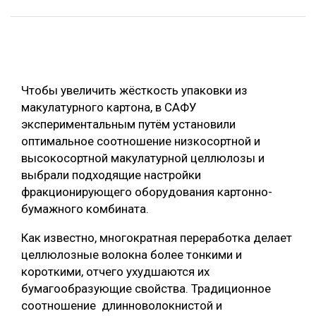
ОБРАБОТКА ДРЕВЕСИНЫ
ЦИФРОВАЯ СРЕДА
РУБРИКИ
БИОЭНЕРГЕТИКА
Чтобы увеличить жёсткость упаковки из
ТЕМАТИЧЕСКИЕ ПРОЕКТЫ
ЛЕСОВОССТАНОВЛЕНИЕ И ЗАЩИТА
макулатурного картона, в САФУ
ЛОГИСТИКА
экспериментальным путём установили
ПОДБОРКИ СТАТЕЙ
оптимальное соотношение низкосортной и
ПРОИЗВОДСТВО ДРЕВЕСНЫХ ПЛИТ
высокосортной макулатурной целлюлозы и
ЦБП
выбрали подходящие настройки
фракционирующего оборудования картонно-
бумажного комбината.
КОМПЛЕКСНАЯ ПЕРЕРАБОТКА
ЛЕСОПИЛЕНИЕ
Как известно, многократная переработка делает
целлюлозные волокна более тонкими и
ДЕРЕВЯННОЕ ДОМОСТРОЕНИЕ
короткими, отчего ухудшаются их
БЕЗОПАСНОЕ ПРОИЗВОДСТВО
бумагообразующие свойства. Традиционное
соотношение длинноволокнистой и
СОРТИРОВКА ДРЕВЕСИНЫ