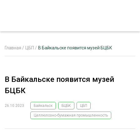
Главная
/
ЦБП
/
В Байкальске появится музей БЦБК
ЖУРНАЛ «ЛЕСНОЙ КОМПЛЕКС»
В Байкальске появится музей
О ПРОЕКТЕ
БЦБК
РЕКЛАМОДАТЕЛЯМ
26.10.2023
Байкальск
БЦБК
ЦБП
Целлюлозно-бумажная промышленность
ЛЕСНОЕ ХОЗЯЙСТВО
ЭКСПЕРТНОЕ МНЕНИЕ
ЛЕСОЗАГОТОВКА