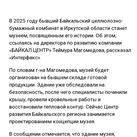
ОБРАБОТКА ДРЕВЕСИНЫ
ЦИФРОВАЯ СРЕДА
В 2025 году бывший Байкальский целлюлозно-
РУБРИКИ
бумажный комбинат в Иркутской области станет
БИОЭНЕРГЕТИКА
музеем, посвящённым его истории. Об этом,
ТЕМАТИЧЕСКИЕ ПРОЕКТЫ
ЛЕСОВОССТАНОВЛЕНИЕ И ЗАЩИТА
ссылаясь на директора по развитию компании
«БАЙКАЛ.ЦЕНТР» Теймура Магомедова, рассказал
ЛОГИСТИКА
«Интерфакс».
ПОДБОРКИ СТАТЕЙ
ПРОИЗВОДСТВО ДРЕВЕСНЫХ ПЛИТ
По словам г-на Магомедова, музей будет
ЦБП
организован на бывшем складе готовой
продукции. Здание уже обследовали на
КОМПЛЕКСНАЯ ПЕРЕРАБОТКА
безопасность, после чего специалисты починили
крышу, провели кровельные работы и
ЛЕСОПИЛЕНИЕ
восстановили тепловой контур. Сейчас Центр
ДЕРЕВЯННОЕ ДОМОСТРОЕНИЕ
развития Байкальского региона занимается
проектированием концепции музея.
БЕЗОПАСНОЕ ПРОИЗВОДСТВО
В сообщении отмечается, что здание музея,
СОРТИРОВКА ДРЕВЕСИНЫ