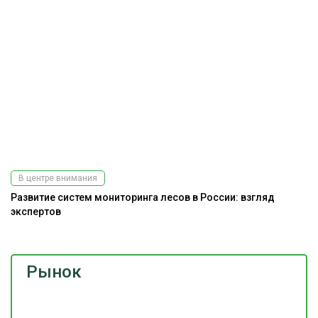
В центре внимания
Развитие систем мониторинга лесов в России: взгляд
До
экспертов
г
Рынок