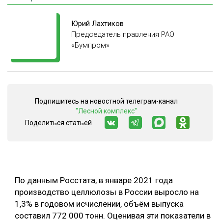
ОБРАБОТКА ДРЕВЕСИНЫ
Юрий Лахтиков
ЦИФРОВАЯ СРЕДА
Председатель правления РАО
РУБРИКИ
«Бумпром»
БИОЭНЕРГЕТИКА
ТЕМАТИЧЕСКИЕ ПРОЕКТЫ
ЛЕСОВОССТАНОВЛЕНИЕ И ЗАЩИТА
ЛОГИСТИКА
ПОДБОРКИ СТАТЕЙ
Подпишитесь на новостной телеграм-канал
ПРОИЗВОДСТВО ДРЕВЕСНЫХ ПЛИТ
"Лесной комплекс"
ЦБП
Поделиться статьей
КОМПЛЕКСНАЯ ПЕРЕРАБОТКА
ЛЕСОПИЛЕНИЕ
По данным Росстата, в январе 2021 года
ДЕРЕВЯННОЕ ДОМОСТРОЕНИЕ
производство целлюлозы в России выросло на
БЕЗОПАСНОЕ ПРОИЗВОДСТВО
1,3% в годовом исчислении, объём выпуска
составил 772 000 тонн. Оценивая эти показатели в
СОРТИРОВКА ДРЕВЕСИНЫ