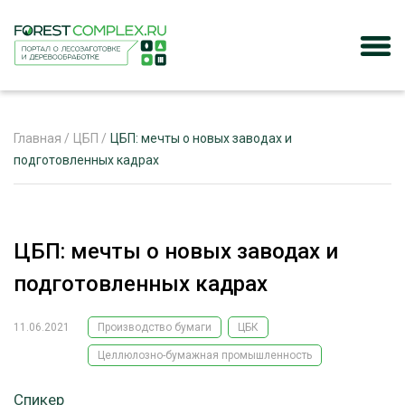
Главная
/
ЦБП
/
ЦБП: мечты о новых заводах и
подготовленных кадрах
ЖУРНАЛ «ЛЕСНОЙ КОМПЛЕКС»
О ПРОЕКТЕ
ЦБП: мечты о новых заводах и
РЕКЛАМОДАТЕЛЯМ
подготовленных кадрах
11.06.2021
Производство бумаги
ЦБК
Целлюлозно-бумажная промышленность
ЛЕСНОЕ ХОЗЯЙСТВО
ЭКСПЕРТНОЕ МНЕНИЕ
ЛЕСОЗАГОТОВКА
Спикер