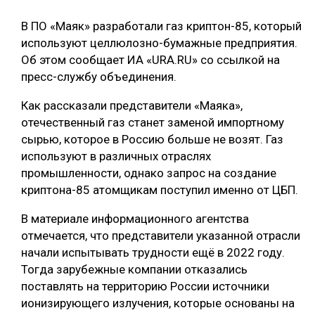
ОБРАБОТКА ДРЕВЕСИНЫ
В ПО «Маяк» разработали газ криптон-85, который
используют целлюлозно-бумажные предприятия.
ЦИФРОВАЯ СРЕДА
РУБРИКИ
Об этом сообщает ИА «URA.RU» со ссылкой на
БИОЭНЕРГЕТИКА
пресс-службу объединения.
ТЕМАТИЧЕСКИЕ ПРОЕКТЫ
ЛЕСОВОССТАНОВЛЕНИЕ И ЗАЩИТА
Как рассказали представители «Маяка»,
ЛОГИСТИКА
отечественный газ станет заменой импортному
ПОДБОРКИ СТАТЕЙ
сырью, которое в Россию больше не возят. Газ
ПРОИЗВОДСТВО ДРЕВЕСНЫХ ПЛИТ
используют в различных отраслях
ЦБП
промышленности, однако запрос на создание
криптона-85 атомщикам поступил именно от ЦБП.
КОМПЛЕКСНАЯ ПЕРЕРАБОТКА
В материале информационного агентства
отмечается, что представители указанной отрасли
ЛЕСОПИЛЕНИЕ
начали испытывать трудности ещё в 2022 году.
ДЕРЕВЯННОЕ ДОМОСТРОЕНИЕ
Тогда зарубежные компании отказались
поставлять на территорию России источники
БЕЗОПАСНОЕ ПРОИЗВОДСТВО
ионизирующего излучения, которые основаны на
СОРТИРОВКА ДРЕВЕСИНЫ