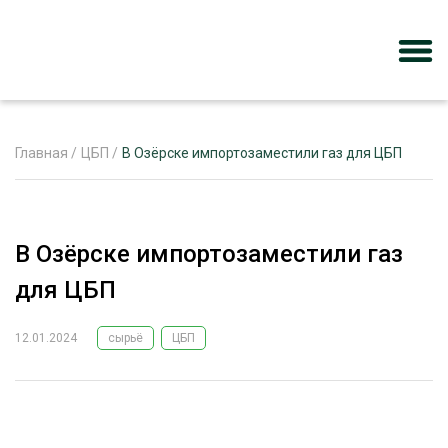
Главная
/
ЦБП
/
В Озёрске импортозаместили газ для ЦБП
ЖУРНАЛ «ЛЕСНОЙ КОМПЛЕКС»
В Озёрске импортозаместили газ
О ПРОЕКТЕ
для ЦБП
РЕКЛАМОДАТЕЛЯМ
12.01.2024
сырьё
ЦБП
ЛЕСНОЕ ХОЗЯЙСТВО
ЭКСПЕРТНОЕ МНЕНИЕ
ЛЕСОЗАГОТОВКА