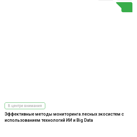
В центре внимания
Эффективные методы мониторинга лесных экосистем с
Ра
использованием технологий ИИ и Big Data
э