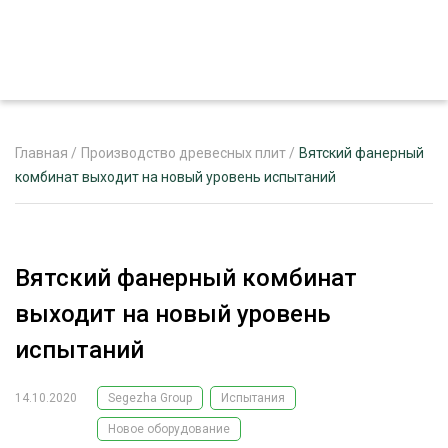
Главная
/
Производство древесных плит
/
Вятский фанерный
комбинат выходит на новый уровень испытаний
ЖУРНАЛ «ЛЕСНОЙ КОМПЛЕКС»
О ПРОЕКТЕ
Вятский фанерный комбинат
РЕКЛАМОДАТЕЛЯМ
выходит на новый уровень
испытаний
14.10.2020
Segezha Group
Испытания
ЛЕСНОЕ ХОЗЯЙСТВО
ЭКСПЕРТНОЕ МНЕНИЕ
Новое оборудование
ЛЕСОЗАГОТОВКА