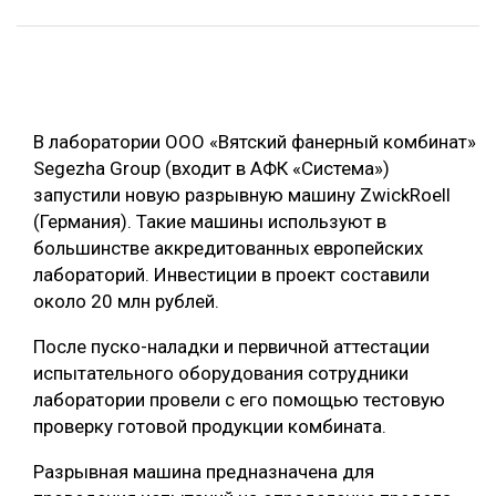
ОБРАБОТКА ДРЕВЕСИНЫ
ЦИФРОВАЯ СРЕДА
РУБРИКИ
БИОЭНЕРГЕТИКА
В лаборатории ООО «Вятский фанерный комбинат»
ТЕМАТИЧЕСКИЕ ПРОЕКТЫ
ЛЕСОВОССТАНОВЛЕНИЕ И ЗАЩИТА
Segezha Group (входит в АФК «Система»)
ЛОГИСТИКА
запустили новую разрывную машину ZwickRoell
ПОДБОРКИ СТАТЕЙ
(Германия). Такие машины используют в
ПРОИЗВОДСТВО ДРЕВЕСНЫХ ПЛИТ
большинстве аккредитованных европейских
ЦБП
лабораторий. Инвестиции в проект составили
около 20 млн рублей.
КОМПЛЕКСНАЯ ПЕРЕРАБОТКА
После пуско-наладки и первичной аттестации
ЛЕСОПИЛЕНИЕ
испытательного оборудования сотрудники
лаборатории провели с его помощью тестовую
ДЕРЕВЯННОЕ ДОМОСТРОЕНИЕ
проверку готовой продукции комбината.
БЕЗОПАСНОЕ ПРОИЗВОДСТВО
Разрывная машина предназначена для
СОРТИРОВКА ДРЕВЕСИНЫ