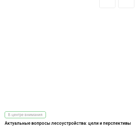
В центре внимания
Актуальные вопросы лесоустройства: цели и перспективы
К