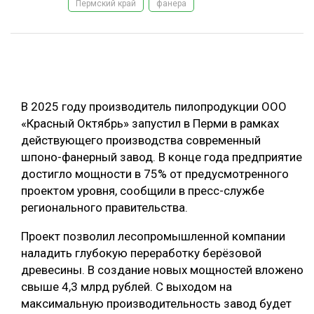
Пермский край
фанера
ОБРАБОТКА ДРЕВЕСИНЫ
ЦИФРОВАЯ СРЕДА
РУБРИКИ
БИОЭНЕРГЕТИКА
ТЕМАТИЧЕСКИЕ ПРОЕКТЫ
ЛЕСОВОССТАНОВЛЕНИЕ И ЗАЩИТА
В 2025 году производитель пилопродукции ООО
ЛОГИСТИКА
«Красный Октябрь» запустил в Перми в рамках
ПОДБОРКИ СТАТЕЙ
действующего производства современный
ПРОИЗВОДСТВО ДРЕВЕСНЫХ ПЛИТ
шпоно-фанерный завод. В конце года предприятие
ЦБП
достигло мощности в 75% от предусмотренного
проектом уровня, сообщили в пресс-службе
регионального правительства.
КОМПЛЕКСНАЯ ПЕРЕРАБОТКА
ЛЕСОПИЛЕНИЕ
Проект позволил лесопромышленной компании
наладить глубокую переработку берёзовой
ДЕРЕВЯННОЕ ДОМОСТРОЕНИЕ
древесины. В создание новых мощностей вложено
БЕЗОПАСНОЕ ПРОИЗВОДСТВО
свыше 4,3 млрд рублей. С выходом на
максимальную производительность завод будет
СОРТИРОВКА ДРЕВЕСИНЫ