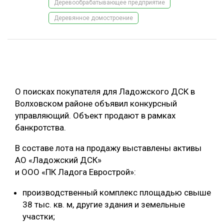
Деревообрабатывающее предприятие
ОБРАБОТКА ДРЕВЕСИНЫ
Деревянное домостроение
ЦИФРОВАЯ СРЕДА
РУБРИКИ
БИОЭНЕРГЕТИКА
ТЕМАТИЧЕСКИЕ ПРОЕКТЫ
ЛЕСОВОССТАНОВЛЕНИЕ И ЗАЩИТА
ЛОГИСТИКА
О поисках покупателя для Ладожского ДСК в
ПОДБОРКИ СТАТЕЙ
Волховском районе объявил конкурсный
ПРОИЗВОДСТВО ДРЕВЕСНЫХ ПЛИТ
управляющий. Объект продают в рамках
ЦБП
банкротства.
В составе лота на продажу выставлены активы
КОМПЛЕКСНАЯ ПЕРЕРАБОТКА
АО «Ладожский ДСК»
ЛЕСОПИЛЕНИЕ
и ООО «ПК Ладога Еврострой»:
ДЕРЕВЯННОЕ ДОМОСТРОЕНИЕ
производственный комплекс площадью свыше
БЕЗОПАСНОЕ ПРОИЗВОДСТВО
38 тыс. кв. м, другие здания и земельные
участки;
СОРТИРОВКА ДРЕВЕСИНЫ