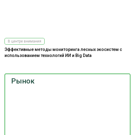
В центре внимания
Эффективные методы мониторинга лесных экосистем с
Ра
использованием технологий ИИ и Big Data
э
Рынок