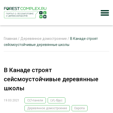
Главная
/
Деревянное домостроение
/
В Канаде строят
сейсмоустойчивые деревянные школы
ЖУРНАЛ «ЛЕСНОЙ КОМПЛЕКС»
О ПРОЕКТЕ
В Канаде строят
РЕКЛАМОДАТЕЛЯМ
сейсмоустойчивые деревянные
школы
19.03.2021
CLT-панели
LVL-брус
ЛЕСНОЕ ХОЗЯЙСТВО
ЭКСПЕРТНОЕ МНЕНИЕ
Деревянное домостроение
Европа
ЛЕСОЗАГОТОВКА