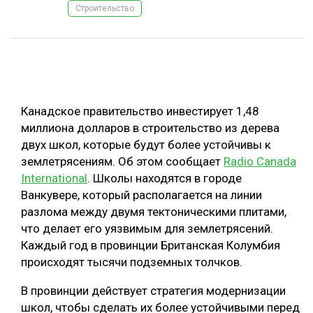
Строительство
ОБРАБОТКА ДРЕВЕСИНЫ
ЦИФРОВАЯ СРЕДА
РУБРИКИ
БИОЭНЕРГЕТИКА
ТЕМАТИЧЕСКИЕ ПРОЕКТЫ
ЛЕСОВОССТАНОВЛЕНИЕ И ЗАЩИТА
Канадское правительство инвестирует 1,48
ЛОГИСТИКА
миллиона долларов в строительство из дерева
ПОДБОРКИ СТАТЕЙ
двух школ, которые будут более устойчивы к
ПРОИЗВОДСТВО ДРЕВЕСНЫХ ПЛИТ
землетрясениям. Об этом сообщает
Radio Canada
ЦБП
International
. Школы находятся в городе
Ванкувере, который располагается на линии
КОМПЛЕКСНАЯ ПЕРЕРАБОТКА
разлома между двумя тектоническими плитами,
что делает его уязвимым для землетрясений.
ЛЕСОПИЛЕНИЕ
Каждый год в провинции Британская Колумбия
ДЕРЕВЯННОЕ ДОМОСТРОЕНИЕ
происходят тысячи подземных толчков.
БЕЗОПАСНОЕ ПРОИЗВОДСТВО
В провинции действует стратегия модернизации
школ, чтобы сделать их более устойчивыми перед
СОРТИРОВКА ДРЕВЕСИНЫ