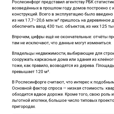
Рослесинфорг представил агентству РБК статистик
ЛЕСОВОССТАНОВЛЕНИЕ И ЗАЩИТА
СУШКА ДР
возведённых в прошлом году домов построено с 
ЛОГИСТИКА
МЕБЕЛЬНОЕ 
конструкций. Всего в эксплуатацию было введено 
из них 17,7–20,6 млн м² пришлось на деревянное
ПРОИЗВОДСТВО ДРЕВЕСНЫХ ПЛИТ
обеспечить ввод 430 тыс. объектов, из них 125 ты
ЦБП
Впрочем, цифры ещё не окончательные: отчёты пр
там не исключают, что данные могут измениться.
ЭКСПЕРТНОЕ МНЕНИЕ
Владельцы недвижимости, выбирающие для строи
сооружать каркасные дома или здания из клеёног
тоже, как правило, возводятся из дерева. Площад
превышает 120 м².
В Рослесинфорге считают, что интерес к подобным
Основной фактор спроса — низкая стоимость: кв
обходится вдвое дороже. Кроме того, свою роль и
льготной ипотеки, большое число типовых проекто
пригородах.