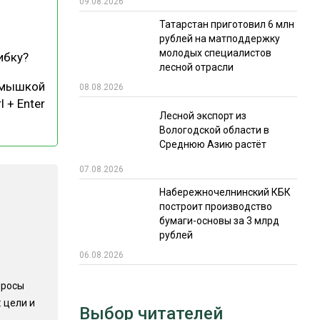
09.08.2026
РЫНКИ СБЫТА
Татарстан приготовил 6 млн
рублей на матподдержку
В УСЛОВИЯХ САНКЦИЙ
молодых специалистов
ибку?
лесной отрасли
 мышкой
08.08.2026
l + Enter
Лесной экспорт из
Вологодской области в
Среднюю Азию растёт
07.08.2026
ИТОГИ МЕРОПРИЯТИЙ
Набережночелнинский КБК
построит производство
бумаги-основы за 3 млрд
рублей
06.08.2026
просы
 цели и
Выбор читателей