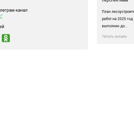
елеграм-канал
План лесоустроит
с"
работ на 2025 год
выполнен до...
ей
Читать онлайн