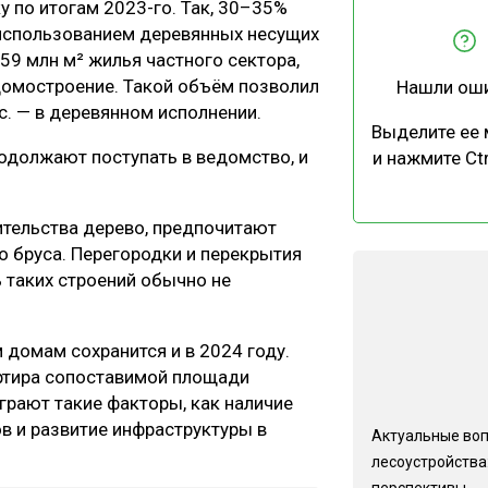
у по итогам 2023-го. Так, 30–35%
ЕВЕСИНЫ
РЫНОК
использованием деревянных несущих
ПРОИЗВОДСТВО
ТЕХНОЛОГИИ
59 млн м² жилья частного сектора,
 домостроение. Такой объём позволил
Нашли ош
ОТРАСЛЕВАЯ ДИСКУССИЯ
с. — в деревянном исполнении.
Выделите ее
одолжают поступать в ведомство, и
и нажмите Ctr
тельства дерево, предпочитают
о бруса. Перегородки и перекрытия
КАЛЕНДАРЬ ВЫСТАВОК
ь таких строений обычно не
 домам сохранится и в 2024 году.
артира сопоставимой площади
грают такие факторы, как наличие
в и развитие инфраструктуры в
Актуальные во
лесоустройства:
перспективы