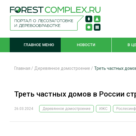
ГЛАВНОЕ МЕНЮ
НОВОСТИ
В Ц
Главная
/
Деревянное домостроение
/
Треть частных домов
ЛЕСНОЕ ХОЗЯЙСТВО
КОМПЛЕКСНА
Треть частных домов в России ст
ЛЕСОЗАГОТОВКА
ЛЕСОПИЛЕНИ
ОБРАБОТКА ДРЕВЕСИНЫ
ДЕРЕВЯНН
26.03.2024
Деревянное домостроение
ИЖС
Рослесинф
ЦИФРОВАЯ СРЕДА
БЕЗОПАСНОЕ
БИОЭНЕРГЕТИКА
СОРТИРОВКА