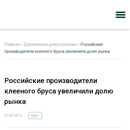
Главная
/
Деревянное домостроение
/
Российские
производители клееного бруса увеличили долю рынка
ЖУРНАЛ «ЛЕСНОЙ КОМПЛЕКС»
О ПРОЕКТЕ
Российские производители
РЕКЛАМОДАТЕЛЯМ
клееного бруса увеличили долю
рынка
02.09.2015
Брус
ЛЕСНОЕ ХОЗЯЙСТВО
ЭКСПЕРТНОЕ МНЕНИЕ
ЛЕСОЗАГОТОВКА