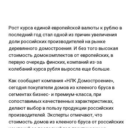
ОБРАБОТКА ДРЕВЕСИНЫ
ЦИФРОВАЯ СРЕДА
РУБРИКИ
Рост курса единой европейской валюты к рублю в
БИОЭНЕРГЕТИКА
последний год стал одной из причин увеличения
ТЕМАТИЧЕСКИЕ ПРОЕКТЫ
ЛЕСОВОССТАНОВЛЕНИЕ И ЗАЩИТА
доли российских производителей на рынке
деревянного домостроения. И без того высокая
ЛОГИСТИКА
ПОДБОРКИ СТАТЕЙ
стоимость домокомплектов от европейских, в
ПРОИЗВОДСТВО ДРЕВЕСНЫХ ПЛИТ
первую очередь финских, компаний из-за
колебаний курса рубля выросла еще больше.
ЦБП
Как сообщает компания «НЛК Домостроение»,
КОМПЛЕКСНАЯ ПЕРЕРАБОТКА
сегодня покупатели домов из клееного бруса в
сегментах бизнес- и премиум-класса, при
ЛЕСОПИЛЕНИЕ
сопоставимых качественных характеристиках,
ДЕРЕВЯННОЕ ДОМОСТРОЕНИЕ
делают выбор в пользу продукции российских
производителей. Эксперты отмечают, что
БЕЗОПАСНОЕ ПРОИЗВОДСТВО
стоимость домов из клееного бруса от российских
СОРТИРОВКА ДРЕВЕСИНЫ