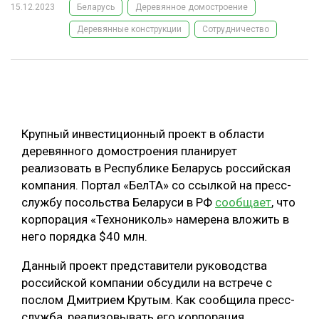
15.12.2023
Беларусь
Деревянное домостроение
ОБРАБОТКА ДРЕВЕСИНЫ
Деревянные конструкции
Сотрудничество
ЦИФРОВАЯ СРЕДА
РУБРИКИ
БИОЭНЕРГЕТИКА
ТЕМАТИЧЕСКИЕ ПРОЕКТЫ
ЛЕСОВОССТАНОВЛЕНИЕ И ЗАЩИТА
ЛОГИСТИКА
Крупный инвестиционный проект в области
ПОДБОРКИ СТАТЕЙ
ПРОИЗВОДСТВО ДРЕВЕСНЫХ ПЛИТ
деревянного домостроения планирует
реализовать в Республике Беларусь российская
ЦБП
компания. Портал «БелТА» со ссылкой на пресс-
службу посольства Беларуси в РФ
сообщает
, что
КОМПЛЕКСНАЯ ПЕРЕРАБОТКА
корпорация «Технониколь» намерена вложить в
него порядка $40 млн.
ЛЕСОПИЛЕНИЕ
ДЕРЕВЯННОЕ ДОМОСТРОЕНИЕ
Данный проект представители руководства
российской компании обсудили на встрече с
БЕЗОПАСНОЕ ПРОИЗВОДСТВО
послом Дмитрием Крутым. Как сообщила пресс-
СОРТИРОВКА ДРЕВЕСИНЫ
служба, реализовывать его корпорация