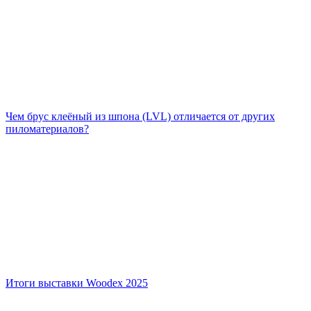
Чем брус клеёный из шпона (LVL) отличается от других
пиломатериалов?
Итоги выставки Woodex 2025