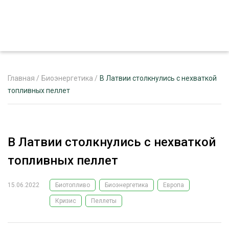
Главная
/
Биоэнергетика
/
В Латвии столкнулись с нехваткой
топливных пеллет
ЖУРНАЛ «ЛЕСНОЙ КОМПЛЕКС»
О ПРОЕКТЕ
В Латвии столкнулись с нехваткой
РЕКЛАМОДАТЕЛЯМ
топливных пеллет
15.06.2022
Биотопливо
Биоэнергетика
Европа
Кризис
Пеллеты
ЛЕСНОЕ ХОЗЯЙСТВО
ЭКСПЕРТНОЕ МНЕНИЕ
ЛЕСОЗАГОТОВКА