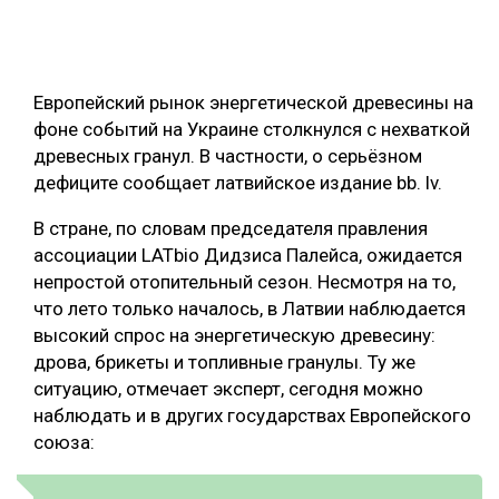
ОБРАБОТКА ДРЕВЕСИНЫ
ЦИФРОВАЯ СРЕДА
РУБРИКИ
Европейский рынок энергетической древесины на
БИОЭНЕРГЕТИКА
фоне событий на Украине столкнулся с нехваткой
ТЕМАТИЧЕСКИЕ ПРОЕКТЫ
ЛЕСОВОССТАНОВЛЕНИЕ И ЗАЩИТА
древесных гранул. В частности, о серьёзном
дефиците сообщает латвийское издание bb. lv.
ЛОГИСТИКА
ПОДБОРКИ СТАТЕЙ
В стране, по словам председателя правления
ПРОИЗВОДСТВО ДРЕВЕСНЫХ ПЛИТ
ассоциации LATbio Дидзиса Палейса, ожидается
ЦБП
непростой отопительный сезон. Несмотря на то,
что лето только началось, в Латвии наблюдается
КОМПЛЕКСНАЯ ПЕРЕРАБОТКА
высокий спрос на энергетическую древесину:
дрова, брикеты и топливные гранулы. Ту же
ЛЕСОПИЛЕНИЕ
ситуацию, отмечает эксперт, сегодня можно
ДЕРЕВЯННОЕ ДОМОСТРОЕНИЕ
наблюдать и в других государствах Европейского
союза:
БЕЗОПАСНОЕ ПРОИЗВОДСТВО
СОРТИРОВКА ДРЕВЕСИНЫ