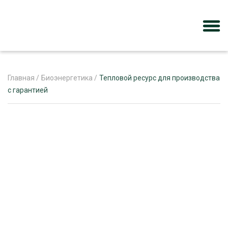
Главная
/
Биоэнергетика
/
Тепловой ресурс для производства
с гарантией
ЖУРНАЛ «ЛЕСНОЙ КОМПЛЕКС»
О ПРОЕКТЕ
РЕКЛАМОДАТЕЛЯМ
ЛЕСНОЕ ХОЗЯЙСТВО
ЭКСПЕРТНОЕ МНЕНИЕ
ЛЕСОЗАГОТОВКА