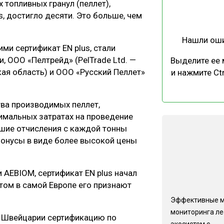
топливных гранул (пеллет),
ЕВЕСИНЫ
РЫНОК
, достигло десяти. Это больше, чем
ПРОИЗВОДСТВО
ТЕХНОЛОГИИ
Нашли ош
ОТРАСЛЕВАЯ ДИСКУССИЯ
и сертификат EN plus, стали
 ООО «Пелтрейд» (PelTrade Ltd. —
Выделите ее
кая область) и ООО «Русский Пеллет»
и нажмите Ctr
ва производимых пеллет,
имальных затратах на проведение
КАЛЕНДАРЬ ВЫСТАВОК
шие отчисления с каждой тонны
бонусы в виде более высокой цены
AEBIOM, сертификат EN plus начал
 этом в самой Европе его признают
Эффективные 
мониторинга л
в Швейцарии сертификацию по
экосистем с...