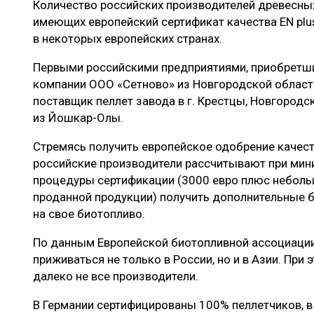
Количество российских производителей древесных 
ЛЕСОВОССТАНОВЛЕНИЕ И ЗАЩИТА
СУШКА ДР
имеющих европейский сертификат качества EN plus
ЛОГИСТИКА
МЕБЕЛЬНОЕ 
в некоторых европейских странах.
ПРОИЗВОДСТВО ДРЕВЕСНЫХ ПЛИТ
Первыми российскими предприятиями, приобретшим
компании ООО «Сетново» из Новгородской области,
ЦБП
поставщик пеллет завода в г. Крестцы, Новгородс
из Йошкар-Олы.
ЭКСПЕРТНОЕ МНЕНИЕ
Стремясь получить европейское одобрение качест
российские производители рассчитывают при мин
процедуры сертификации (3000 евро плюс неболь
проданной продукции) получить дополнительные 
на свое биотопливо.
По данным Европейской биотопливной ассоциации 
приживаться не только в России, но и в Азии. При
далеко не все производители.
В Германии сертифицированы 100% пеллетчиков, 