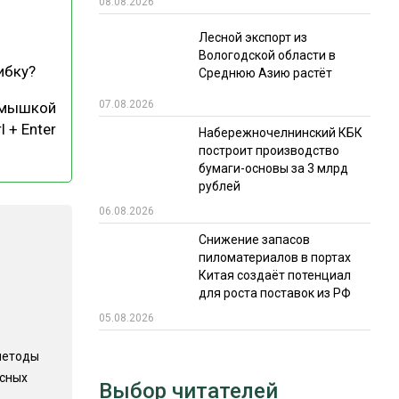
08.08.2026
РЫНКИ СБЫТА
Лесной экспорт из
Вологодской области в
В УСЛОВИЯХ САНКЦИЙ
ибку?
Среднюю Азию растёт
07.08.2026
 мышкой
l + Enter
Набережночелнинский КБК
построит производство
бумаги-основы за 3 млрд
рублей
06.08.2026
ИТОГИ МЕРОПРИЯТИЙ
Снижение запасов
пиломатериалов в портах
Китая создаёт потенциал
для роста поставок из РФ
05.08.2026
методы
есных
Выбор читателей