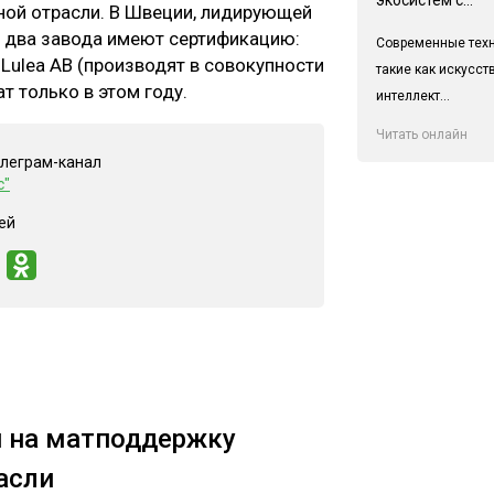
ной отрасли. В Швеции, лидирующей
о два завода имеют сертификацию:
Современные техн
 Lulea AB (производят в совокупности
такие как искусс
т только в этом году.
интеллект...
Читать онлайн
елеграм-канал
с"
ей
й на матподдержку
асли