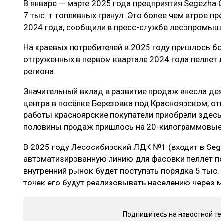
В январе — марте 2025 года предприятия Segezha 
ЛЕСОВОССТАНОВЛЕНИЕ И ЗАЩИТА
СУШКА ДР
7 тыс. т топливных гранул. Это более чем втрое 
ЛОГИСТИКА
МЕБЕЛЬНОЕ 
2024 года, сообщили в пресс-службе лесопромыш
ПРОИЗВОДСТВО ДРЕВЕСНЫХ ПЛИТ
На краевых потребителей в 2025 году пришлось бол
отгруженных в первом квартале 2024 года пеллет
ЦБП
региона.
Значительный вклад в развитие продаж внесла де
ЭКСПЕРТНОЕ МНЕНИЕ
центра в посёлке Березовка под Красноярском, от
работы красноярские покупатели приобрели здесь 
половины продаж пришлось на 20-килограммовые 
В 2025 году Лесосибирский ЛДК №1 (входит в Seg
автоматизированную линию для фасовки пеллет по
внутренний рынок будет поступать порядка 5 тыс
точек его будут реализовывать населению через 
Подпишитесь на новостной т