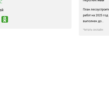
с"
План лесоустроит
ей
работ на 2025 год
выполнен до...
Читать онлайн