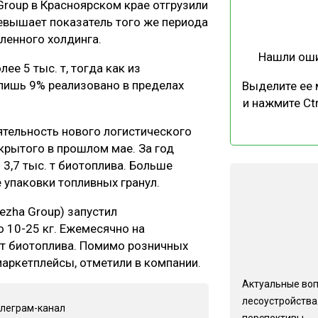
Group в Красноярском крае отгрузили
ЕВЕСИНЫ
РЫНОК
превышает показатель того же периода
ПРОИЗВОДСТВО
ТЕХНОЛОГИИ
ленного холдинга.
Нашли ош
ОТРАСЛЕВАЯ ДИСКУССИЯ
ее 5 тыс. т, тогда как из
 лишь 9% реализовано в пределах
Выделите ее
и нажмите Ctr
ятельность нового логистического
крытого в прошлом мае. За год
3,7 тыс. т биотоплива. Больше
КАЛЕНДАРЬ ВЫСТАВОК
упаковки топливных гранул.
ezha Group) запустил
 10-25 кг. Ежемесячно на
. т биотоплива. Помимо розничных
маркетплейсы, отметили в компании.
Актуальные во
лесоустройства:
елеграм-канал
перспективы