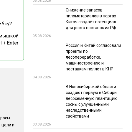
06.08.2026
РЫНКИ СБЫТА
Снижение запасов
пиломатериалов в портах
В УСЛОВИЯХ САНКЦИЙ
Китая создаёт потенциал
ибку?
для роста поставок из РФ
 мышкой
05.08.2026
l + Enter
Россия и Китай согласовали
проекты по
лесопереработке,
машиностроению и
поставкам пеллет в КНР
ИТОГИ МЕРОПРИЯТИЙ
04.08.2026
В Новосибирской области
создают первую в Сибири
лесосеменную плантацию
сосны с улучшенными
наследственными
свойствами
просы
03.08.2026
 цели и