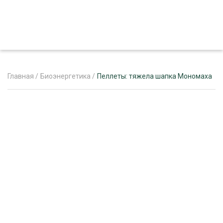
Главная
/
Биоэнергетика
/
Пеллеты: тяжела шапка Мономаха
ЖУРНАЛ «ЛЕСНОЙ КОМПЛЕКС»
О ПРОЕКТЕ
РЕКЛАМОДАТЕЛЯМ
ЛЕСНОЕ ХОЗЯЙСТВО
ЭКСПЕРТНОЕ МНЕНИЕ
ЛЕСОЗАГОТОВКА