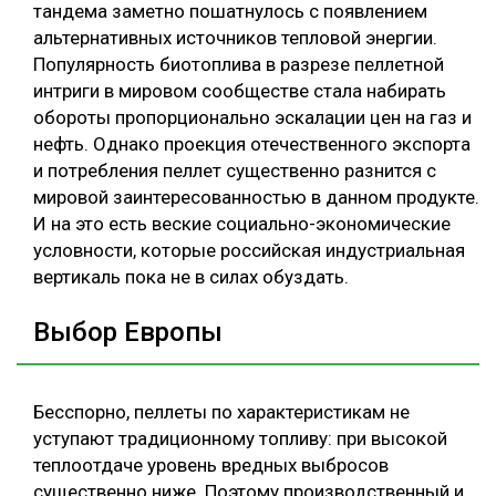
тандема заметно пошатнулось с появлением
СУШКА ДРЕВЕСИНЫ
альтернативных источников тепловой энергии.
Популярность биотоплива в разрезе пеллетной
МЕБЕЛЬНОЕ ПРОИЗВОДСТВО
интриги в мировом сообществе стала набирать
обороты пропорционально эскалации цен на газ и
нефть. Однако проекция отечественного экспорта
и потребления пеллет существенно разнится с
мировой заинтересованностью в данном продукте.
И на это есть веские социально-экономические
условности, которые российская индустриальная
вертикаль пока не в силах обуздать.
Выбор Европы
Бесспорно, пеллеты по характеристикам не
уступают традиционному топливу: при высокой
теплоотдаче уровень вредных выбросов
существенно ниже. Поэтому производственный и