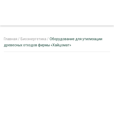
Главная
/
Биоэнергетика
/
Оборудование для утилизации
древесных отходов фирмы «Хайцомат»
ЖУРНАЛ «ЛЕСНОЙ КОМПЛЕКС»
О ПРОЕКТЕ
РЕКЛАМОДАТЕЛЯМ
ЛЕСНОЕ ХОЗЯЙСТВО
ЭКСПЕРТНОЕ МНЕНИЕ
ЛЕСОЗАГОТОВКА