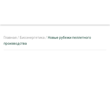
Главная
/
Биоэнергетика
/
Новые рубежи пеллетного
производства
ЖУРНАЛ «ЛЕСНОЙ КОМПЛЕКС»
О ПРОЕКТЕ
РЕКЛАМОДАТЕЛЯМ
ЛЕСНОЕ ХОЗЯЙСТВО
ЭКСПЕРТНОЕ МНЕНИЕ
ЛЕСОЗАГОТОВКА