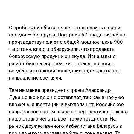
ОБРАБОТКА ДРЕВЕСИНЫ
ЦИФРОВАЯ СРЕДА
РУБРИКИ
С проблемой сбыта пеллет столкнулись и наши
БИОЭНЕРГЕТИКА
соседи — белорусы. Построив 67 предприятий по
ТЕМАТИЧЕСКИЕ ПРОЕКТЫ
ЛЕСОВОССТАНОВЛЕНИЕ И ЗАЩИТА
производству пеллет с общей мощностью в 900
тыс. тонн, власти обнаружили, что продавать
ЛОГИСТИКА
белорусскую продукцию некуда. Изначально
ПОДБОРКИ СТАТЕЙ
ПРОИЗВОДСТВО ДРЕВЕСНЫХ ПЛИТ
расчёт был на европейские страны, но после
введённых санкций последние надежды на это
ЦБП
направление растаяли.
КОМПЛЕКСНАЯ ПЕРЕРАБОТКА
Тем не менее президент страны Александр
Лукашенко идею не оставляет, так как в неё уже
ЛЕСОПИЛЕНИЕ
вложены инвестиции, а выхлопа нет. Российское
ДЕРЕВЯННОЕ ДОМОСТРОЕНИЕ
направление в этом плане не перспективно, так как
наша страна испытывает те же трудности. На
БЕЗОПАСНОЕ ПРОИЗВОДСТВО
рынок дружественного Узбекистана Беларусь в
СОРТИРОВКА ДРЕВЕСИНЫ
прошлом году поставила 2 тыс. тонн пеллет. То