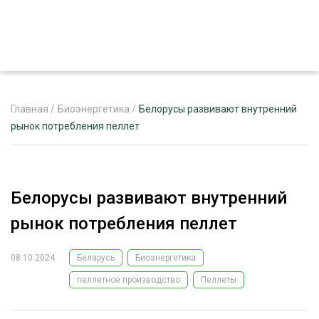
Главная
/
Биоэнергетика
/
Белорусы развивают внутренний
рынок потребления пеллет
ЖУРНАЛ «ЛЕСНОЙ КОМПЛЕКС»
О ПРОЕКТЕ
Белорусы развивают внутренний
РЕКЛАМОДАТЕЛЯМ
рынок потребления пеллет
08.10.2024
Беларусь
Биоэнергетика
пеллетное производство
Пеллеты
ЛЕСНОЕ ХОЗЯЙСТВО
ЭКСПЕРТНОЕ МНЕНИЕ
ЛЕСОЗАГОТОВКА