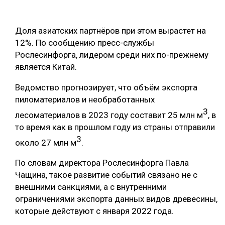
ОБРАБОТКА ДРЕВЕСИНЫ
Доля азиатских партнёров при этом вырастет на
ЦИФРОВАЯ СРЕДА
РУБРИКИ
12%. По сообщению пресс-службы
БИОЭНЕРГЕТИКА
Рослесинфорга, лидером среди них по-прежнему
ТЕМАТИЧЕСКИЕ ПРОЕКТЫ
является Китай.
ЛЕСОВОССТАНОВЛЕНИЕ И ЗАЩИТА
ЛОГИСТИКА
Ведомство прогнозирует, что объём экспорта
ПОДБОРКИ СТАТЕЙ
пиломатериалов и необработанных
ПРОИЗВОДСТВО ДРЕВЕСНЫХ ПЛИТ
3
лесоматериалов в 2023 году составит 25 млн м
, в
ЦБП
то время как в прошлом году из страны отправили
3
около 27 млн м
.
КОМПЛЕКСНАЯ ПЕРЕРАБОТКА
По словам директора Рослесинфорга Павла
ЛЕСОПИЛЕНИЕ
Чащина, такое развитие событий связано не с
внешними санкциями, а с внутренними
ДЕРЕВЯННОЕ ДОМОСТРОЕНИЕ
ограничениями экспорта данных видов древесины,
БЕЗОПАСНОЕ ПРОИЗВОДСТВО
которые действуют с января 2022 года.
СОРТИРОВКА ДРЕВЕСИНЫ