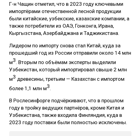
Г-н Чащин отметил, что в 2023 году ключевыми
СУШКА ДРЕВЕСИНЫ
импортёрами отечественной лесной продукции
были китайские, узбекские, казахские компании, а
МЕБЕЛЬНОЕ ПРОИЗВОДСТВО
также потребители из ОАЭ, Гонконга, Ирана,
Кыргызстана, Азербайджана и Таджикистана.
Лидером по импорту снова стал Китай, куда за
прошедший год из России отправили около 14 млн
3
м
. Вторым по объёмам эксперты выделили
Узбекистан, который импортировал свыше 2 млн
3
м
древесины, третьим — Казахстан с импортом
3
более 1,1 млн м
.
В Рослесинфорге подчёркивают, что в прошлом
году в тройку ведущих партнёров, кроме Китая и
Узбекистана, также входила Финляндия, куда в
2023 году поставки были полностью исключены.