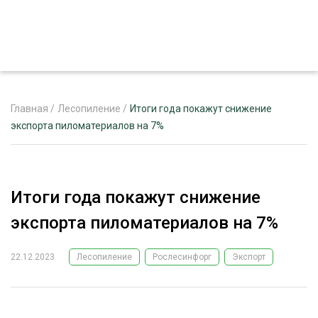
Главная
/
Лесопиление
/
Итоги года покажут снижение
экспорта пиломатериалов на 7%
ЖУРНАЛ «ЛЕСНОЙ КОМПЛЕКС»
О ПРОЕКТЕ
Итоги года покажут снижение
РЕКЛАМОДАТЕЛЯМ
экспорта пиломатериалов на 7%
22.12.2023
Лесопиление
Рослесинфорг
Экспорт
ЛЕСНОЕ ХОЗЯЙСТВО
ЭКСПЕРТНОЕ МНЕНИЕ
ЛЕСОЗАГОТОВКА