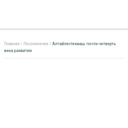
Главная
/
Лесопиление
/
Алтайлестехмаш: почти четверть
века развития
ЖУРНАЛ «ЛЕСНОЙ КОМПЛЕКС»
О ПРОЕКТЕ
РЕКЛАМОДАТЕЛЯМ
ЛЕСНОЕ ХОЗЯЙСТВО
ЭКСПЕРТНОЕ МНЕНИЕ
ЛЕСОЗАГОТОВКА