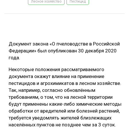
Лесное хозяйство
Пестицид
ОБРАБОТКА ДРЕВЕСИНЫ
ЦИФРОВАЯ СРЕДА
РУБРИКИ
БИОЭНЕРГЕТИКА
ТЕМАТИЧЕСКИЕ ПРОЕКТЫ
ЛЕСОВОССТАНОВЛЕНИЕ И ЗАЩИТА
Документ закона «О пчеловодстве в Российской
ЛОГИСТИКА
Федерации» был опубликован 30 декабря 2020
ПОДБОРКИ СТАТЕЙ
года.
ПРОИЗВОДСТВО ДРЕВЕСНЫХ ПЛИТ
Некоторые положения рассматриваемого
ЦБП
документа окажут влияние на применение
пестицидов и агрохимикатов в лесном хозяйстве.
КОМПЛЕКСНАЯ ПЕРЕРАБОТКА
Так, например, согласно обновлённым
ЛЕСОПИЛЕНИЕ
требованиям, о том, что на лесной территории
будут применены какие-либо химические методы
ДЕРЕВЯННОЕ ДОМОСТРОЕНИЕ
обработки от вредителей или болезней растений,
БЕЗОПАСНОЕ ПРОИЗВОДСТВО
требуется уведомлять жителей близлежащих
населённых пунктов не позднее чем за 3 суток.
СОРТИРОВКА ДРЕВЕСИНЫ