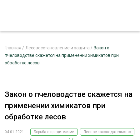
Главная
/
Лесовосстановление и защита
/
Закон о
пчеловодстве скажется на применении химикатов при
обработке лесов
ЖУРНАЛ «ЛЕСНОЙ КОМПЛЕКС»
О ПРОЕКТЕ
РЕКЛАМОДАТЕЛЯМ
Закон о пчеловодстве скажется на
применении химикатов при
обработке лесов
ЛЕСНОЕ ХОЗЯЙСТВО
ЭКСПЕРТНОЕ МНЕНИЕ
04.01.2021
Борьба с вредителями
Лесное законодательство
ЛЕСОЗАГОТОВКА