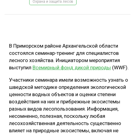
Охрана и защита лесов
ОБРАБОТКА ДРЕВЕСИНЫ
ЦИФРОВАЯ СРЕДА
РУБРИКИ
БИОЭНЕРГЕТИКА
ТЕМАТИЧЕСКИЕ ПРОЕКТЫ
ЛЕСОВОССТАНОВЛЕНИЕ И ЗАЩИТА
В Приморском районе Архангельской области
ЛОГИСТИКА
состоялся семинар-тренинг для специалистов
ПОДБОРКИ СТАТЕЙ
лесного хозяйства. Инициатором мероприятия
ПРОИЗВОДСТВО ДРЕВЕСНЫХ ПЛИТ
выступил
Всемирный фонд дикой природы
(WWF).
ЦБП
Участники семинара имели возможность узнать о
шведской методике определения экологической
КОМПЛЕКСНАЯ ПЕРЕРАБОТКА
ценности водных объектов и оценки степени
ЛЕСОПИЛЕНИЕ
воздействия на них и прибрежные экосистемы
разных видов лесопользования. Информация,
ДЕРЕВЯННОЕ ДОМОСТРОЕНИЕ
несомненно, полезная, поскольку любая
БЕЗОПАСНОЕ ПРОИЗВОДСТВО
лесохозяйственная деятельность существенно
влияет на природные экосистемы, включая не
СОРТИРОВКА ДРЕВЕСИНЫ