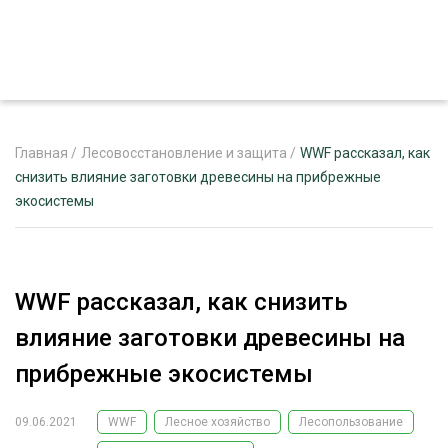
Главная
/
Лесовосстановление и защита
/
WWF рассказал, как
снизить влияние заготовки древесины на прибрежные
экосистемы
ЖУРНАЛ «ЛЕСНОЙ КОМПЛЕКС»
О ПРОЕКТЕ
РЕКЛАМОДАТЕЛЯМ
WWF рассказал, как снизить
влияние заготовки древесины на
прибрежные экосистемы
ЛЕСНОЕ ХОЗЯЙСТВО
ЭКСПЕРТНОЕ МНЕНИЕ
09.06.2021
WWF
Лесное хозяйство
Лесопользование
ЛЕСОЗАГОТОВКА