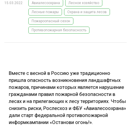
15.03.2022
Авиалесоохрана
Лесное хозяйство
ОБРАБОТКА ДРЕВЕСИНЫ
Лесные пожары
Охрана и защита лесов
ЦИФРОВАЯ СРЕДА
РУБРИКИ
Пожароопасный сезон
БИОЭНЕРГЕТИКА
Противопожарная безопасность
ТЕМАТИЧЕСКИЕ ПРОЕКТЫ
ЛЕСОВОССТАНОВЛЕНИЕ И ЗАЩИТА
ЛОГИСТИКА
ПОДБОРКИ СТАТЕЙ
ПРОИЗВОДСТВО ДРЕВЕСНЫХ ПЛИТ
ЦБП
Вместе с весной в Россию уже традиционно
пришла опасность возникновения ландшафтных
пожаров, причинами которых является нарушение
КОМПЛЕКСНАЯ ПЕРЕРАБОТКА
гражданами правил пожарной безопасности в
ЛЕСОПИЛЕНИЕ
лесах и на прилегающих к лесу территориях. Чтобы
снизить риски, Рослесхоз и ФБУ «Авиалесоохрана»
ДЕРЕВЯННОЕ ДОМОСТРОЕНИЕ
дали старт федеральной противопожарной
БЕЗОПАСНОЕ ПРОИЗВОДСТВО
информкампании «Останови огонь!».
СОРТИРОВКА ДРЕВЕСИНЫ