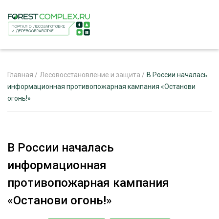
Главная
/
Лесовосстановление и защита
/
В России началась
информационная противопожарная кампания «Останови
огонь!»
ЖУРНАЛ «ЛЕСНОЙ КОМПЛЕКС»
О ПРОЕКТЕ
РЕКЛАМОДАТЕЛЯМ
В России началась
информационная
противопожарная кампания
ЛЕСНОЕ ХОЗЯЙСТВО
«Останови огонь!»
ЭКСПЕРТНОЕ МНЕНИЕ
ЛЕСОЗАГОТОВКА