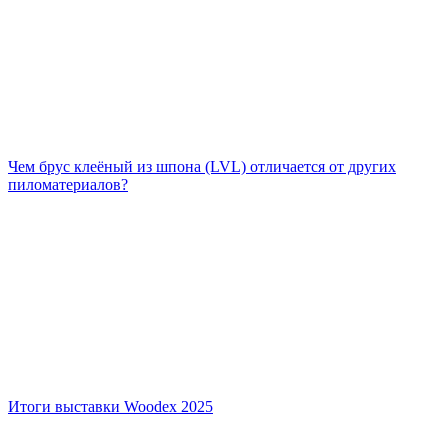
Чем брус клеёный из шпона (LVL) отличается от других
пиломатериалов?
Итоги выставки Woodex 2025