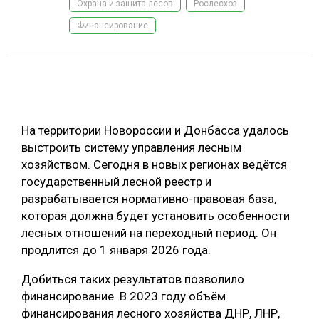
Охрана и защита лесов
Рослесхоз
ОБРАБОТКА ДРЕВЕСИНЫ
Финансирование
ЦИФРОВАЯ СРЕДА
РУБРИКИ
БИОЭНЕРГЕТИКА
ТЕМАТИЧЕСКИЕ ПРОЕКТЫ
ЛЕСОВОССТАНОВЛЕНИЕ И ЗАЩИТА
ЛОГИСТИКА
На территории Новороссии и Донбасса удалось
ПОДБОРКИ СТАТЕЙ
выстроить систему управления лесным
ПРОИЗВОДСТВО ДРЕВЕСНЫХ ПЛИТ
хозяйством. Сегодня в новых регионах ведётся
ЦБП
государственный лесной реестр и
разрабатывается нормативно-правовая база,
КОМПЛЕКСНАЯ ПЕРЕРАБОТКА
которая должна будет установить особенности
лесных отношений на переходный период. Он
ЛЕСОПИЛЕНИЕ
продлится до 1 января 2026 года.
ДЕРЕВЯННОЕ ДОМОСТРОЕНИЕ
Добиться таких результатов позволило
БЕЗОПАСНОЕ ПРОИЗВОДСТВО
финансирование. В 2023 году объём
финансирования лесного хозяйства ДНР, ЛНР,
СОРТИРОВКА ДРЕВЕСИНЫ