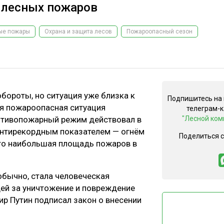
 лесных пожаров
ые пожары
Охрана и защита лесов
Пожароопасный сезон
бороты, но ситуация уже близка к
Подпишитесь на
ая пожароопасная ситуация
телеграм-
ротивопожарный режим действовал в
"Лесной ком
 антирекордным показателем — огнём
Поделиться 
это наибольшая площадь пожаров в
обычно, стала человеческая
ей за уничтожение и повреждение
ир Путин подписал закон о внесении