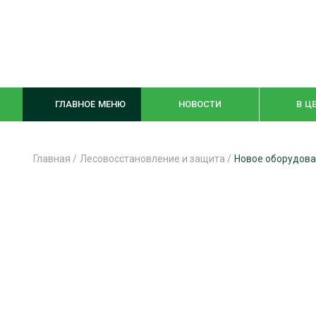
ГЛАВНОЕ МЕНЮ
НОВОСТИ
В Ц
Главная
/
Лесовосстановление и защита
/
Новое оборудова
ЛЕСНОЕ ХОЗЯЙСТВО
КОМПЛЕКСНА
ЛЕСОЗАГОТОВКА
ЛЕСОПИЛЕНИ
ОБРАБОТКА ДРЕВЕСИНЫ
ДЕРЕВЯНН
ЦИФРОВАЯ СРЕДА
БЕЗОПАСНОЕ
БИОЭНЕРГЕТИКА
СОРТИРОВКА