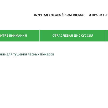
ЖУРНАЛ «ЛЕСНОЙ КОМПЛЕКС»
О ПРОЕКТЕ
ЕНТРЕ ВНИМАНИЯ
ОТРАСЛЕВАЯ ДИСКУССИЯ
ние для тушения лесных пожаров
РУБРИКИ
Я ПЕРЕРАБОТКА
НОВОСТИ
Е
КРУПНЫМ ПЛАНОМ
ОЕ ДОМОСТРОЕНИЕ
ВЗГЛЯД ИЗНУТРИ
 ПРОИЗВОДСТВО
В ЦЕНТРЕ ВНИМАНИЯ
 ДРЕВЕСИНЫ
ПРЕДПРИЯТИЯ ЛПК