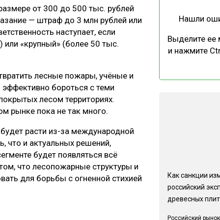
азмере от 300 до 500 тыс. рублей
Нашли ош
азание — штраф до 3 млн рублей или
ветственность наступает, если
Выделите ее
) или «крупный» (более 50 тыс.
и нажмите Ctr
твратить лесные пожары, учёные и
 эффективно бороться с теми
покрытых лесом территориях.
ом рынке пока не так много.
 будет расти из-за международной
, что и актуальных решений,
сегменте будет появляться всё
том, что лесопожарные структуры и
Как санкции из
вать для борьбы с огненной стихией
российский экс
древесных плит
Российский рынок