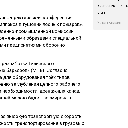
древесных плит п
этап...
аучно-практическая конференция
Читать онлайн
плекса в тушении лесных пожаров».
 Военно-промышленной комиссии
временными образцами специальной
ыми предприятиями оборонно-
 разработка Галичского
х барьеров» (МПБ). Согласно
 для оборудования трёх типов
вню заглубления цепного рабочего
и необходимости, дренажных канав.
аншей можно будет формировать
 её высокую транспортную скорость
ность транспортирования в грузовых