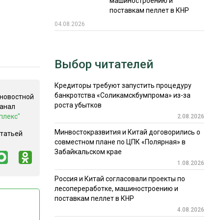
машиностроению и
поставкам пеллет в КНР
04.08.2026
Выбор читателей
Кредиторы требуют запустить процедуру
банкротства «Соликамскбумпрома» из-за
 новостной
роста убытков
канал
плекс"
2.08.2026
Минвостокразвития и Китай договорились о
статьей
совместном плане по ЦПК «Полярная» в
Забайкальском крае
1.08.2026
Россия и Китай согласовали проекты по
лесопереработке, машиностроению и
поставкам пеллет в КНР
4.08.2026