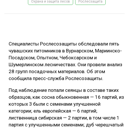
Охрана и защита лесов
Рослесзащита
ОБРАБОТКА ДРЕВЕСИНЫ
ЦИФРОВАЯ СРЕДА
РУБРИКИ
БИОЭНЕРГЕТИКА
ТЕМАТИЧЕСКИЕ ПРОЕКТЫ
ЛЕСОВОССТАНОВЛЕНИЕ И ЗАЩИТА
Специалисты Рослесозащиты обследовали пять
ЛОГИСТИКА
чувашских питомников в Вурнарском, Мариинско-
ПОДБОРКИ СТАТЕЙ
Посадском, Опытном, Чебоксарском и
ПРОИЗВОДСТВО ДРЕВЕСНЫХ ПЛИТ
Шумерлинском лесничествах. Они провели анализ
ЦБП
28 групп посадочных материалов. Об этом
сообщила пресс-служба Рослесозащиты.
КОМПЛЕКСНАЯ ПЕРЕРАБОТКА
Под наблюдение попали сеянцы в составе таких
ЛЕСОПИЛЕНИЕ
образцов, как сосна обыкновенная — 16 партий, из
которых 3 были с семенами улучшенной
ДЕРЕВЯННОЕ ДОМОСТРОЕНИЕ
категории; ель европейская — 6 партий;
БЕЗОПАСНОЕ ПРОИЗВОДСТВО
лиственница сибирская — 2 партии, в том числе 1
партия с улучшенными семенами; дуб черешчатый
СОРТИРОВКА ДРЕВЕСИНЫ