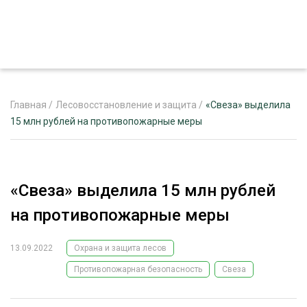
Главная
/
Лесовосстановление и защита
/
«Свеза» выделила
15 млн рублей на противопожарные меры
ЖУРНАЛ «ЛЕСНОЙ КОМПЛЕКС»
О ПРОЕКТЕ
«Свеза» выделила 15 млн рублей
РЕКЛАМОДАТЕЛЯМ
на противопожарные меры
13.09.2022
Охрана и защита лесов
Противопожарная безопасность
Свеза
ЛЕСНОЕ ХОЗЯЙСТВО
ЭКСПЕРТНОЕ МНЕНИЕ
ЛЕСОЗАГОТОВКА