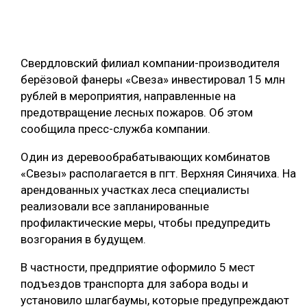
ОБРАБОТКА ДРЕВЕСИНЫ
ЦИФРОВАЯ СРЕДА
РУБРИКИ
Свердловский филиал компании-производителя
БИОЭНЕРГЕТИКА
берёзовой фанеры «Свеза» инвестировал 15 млн
ТЕМАТИЧЕСКИЕ ПРОЕКТЫ
ЛЕСОВОССТАНОВЛЕНИЕ И ЗАЩИТА
рублей в мероприятия, направленные на
предотвращение лесных пожаров. Об этом
ЛОГИСТИКА
сообщила пресс-служба компании.
ПОДБОРКИ СТАТЕЙ
ПРОИЗВОДСТВО ДРЕВЕСНЫХ ПЛИТ
Один из деревообрабатывающих комбинатов
ЦБП
«Свезы» располагается в пгт. Верхняя Синячиха. На
арендованных участках леса специалисты
КОМПЛЕКСНАЯ ПЕРЕРАБОТКА
реализовали все запланированные
профилактические меры, чтобы предупредить
ЛЕСОПИЛЕНИЕ
возгорания в будущем.
ДЕРЕВЯННОЕ ДОМОСТРОЕНИЕ
В частности, предприятие оформило 5 мест
БЕЗОПАСНОЕ ПРОИЗВОДСТВО
подъездов транспорта для забора воды и
установило шлагбаумы, которые предупреждают
СОРТИРОВКА ДРЕВЕСИНЫ