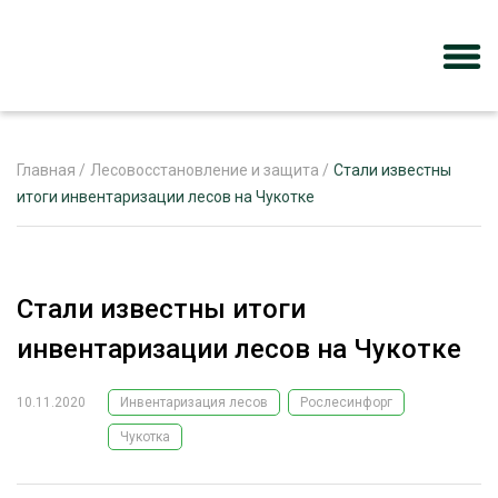
Главная
/
Лесовосстановление и защита
/
Стали известны
итоги инвентаризации лесов на Чукотке
ЖУРНАЛ «ЛЕСНОЙ КОМПЛЕКС»
О ПРОЕКТЕ
Стали известны итоги
РЕКЛАМОДАТЕЛЯМ
инвентаризации лесов на Чукотке
10.11.2020
Инвентаризация лесов
Рослесинфорг
Чукотка
ЛЕСНОЕ ХОЗЯЙСТВО
ЭКСПЕРТНОЕ МНЕНИЕ
ЛЕСОЗАГОТОВКА