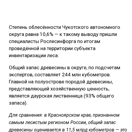
ОБРАБОТКА ДРЕВЕСИНЫ
ЦИФРОВАЯ СРЕДА
РУБРИКИ
Степень облесённости Чукотского автономного
БИОЭНЕРГЕТИКА
округа равна 10,6% — к такому выводу пришли
ТЕМАТИЧЕСКИЕ ПРОЕКТЫ
ЛЕСОВОССТАНОВЛЕНИЕ И ЗАЩИТА
специалисты Рослесинфорга по итогам
проведённой на территории субъекта
ЛОГИСТИКА
инвентаризации леса.
ПОДБОРКИ СТАТЕЙ
ПРОИЗВОДСТВО ДРЕВЕСНЫХ ПЛИТ
Общий запас древесины в округе, по подсчетам
ЦБП
экспертов, составляет 244 млн кубометров.
Главной на полуострове породой древесины,
КОМПЛЕКСНАЯ ПЕРЕРАБОТКА
представляющей хозяйственную ценность,
является даурская лиственница (93% общего
ЛЕСОПИЛЕНИЕ
запаса).
ДЕРЕВЯННОЕ ДОМОСТРОЕНИЕ
Для сравнения: в Красноярском крае, признанном
БЕЗОПАСНОЕ ПРОИЗВОДСТВО
самым лесистым регионом России, общий запас
древесины оценивается в 11,5 млрд кубометров — это
СОРТИРОВКА ДРЕВЕСИНЫ