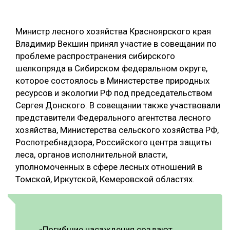
ОБРАБОТКА ДРЕВЕСИНЫ
Министр лесного хозяйства Красноярского края
ЦИФРОВАЯ СРЕДА
РУБРИКИ
Владимир Векшин принял участие в совещании по
БИОЭНЕРГЕТИКА
проблеме распространения сибирского
ТЕМАТИЧЕСКИЕ ПРОЕКТЫ
шелкопряда в Сибирском федеральном округе,
ЛЕСОВОССТАНОВЛЕНИЕ И ЗАЩИТА
которое состоялось в Министерстве природных
ЛОГИСТИКА
ресурсов и экологии РФ под председательством
ПОДБОРКИ СТАТЕЙ
Сергея Донского. В совещании также участвовали
ПРОИЗВОДСТВО ДРЕВЕСНЫХ ПЛИТ
представители Федерального агентства лесного
ЦБП
хозяйства, Министерства сельского хозяйства РФ,
Роспотребнадзора, Российского центра защиты
КОМПЛЕКСНАЯ ПЕРЕРАБОТКА
леса, органов исполнительной власти,
уполномоченных в сфере лесных отношений в
ЛЕСОПИЛЕНИЕ
Томской, Иркутской, Кемеровской областях.
ДЕРЕВЯННОЕ ДОМОСТРОЕНИЕ
БЕЗОПАСНОЕ ПРОИЗВОДСТВО
СОРТИРОВКА ДРЕВЕСИНЫ
«Погибшие насаждения создают