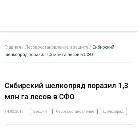
Главная
/
Лесовосстановление и защита
/
Сибирский
шелкопряд поразил 1,3 млн га лесов в СФО
ЖУРНАЛ «ЛЕСНОЙ КОМПЛЕКС»
О ПРОЕКТЕ
Сибирский шелкопряд поразил 1,3
РЕКЛАМОДАТЕЛЯМ
млн га лесов в СФО
14.02.2017
Векшин
Лесовосстановление
Шелкопряд
ЛЕСНОЕ ХОЗЯЙСТВО
ЭКСПЕРТНОЕ МНЕНИЕ
ЛЕСОЗАГОТОВКА