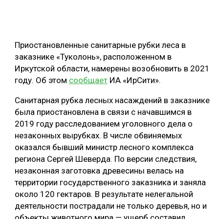
ОБРАБОТКА ДРЕВЕСИНЫ
ЦИФРОВАЯ СРЕДА
РУБРИКИ
Приостановленные санитарные рубки леса в
БИОЭНЕРГЕТИКА
заказнике «Туколонь», расположенном в
ТЕМАТИЧЕСКИЕ ПРОЕКТЫ
ЛЕСОВОССТАНОВЛЕНИЕ И ЗАЩИТА
Иркутской области, намерены возобновить в 2021
году. Об этом
сообщает
ИА «ИрСити».
ЛОГИСТИКА
ПОДБОРКИ СТАТЕЙ
Санитарная рубка лесных насаждений в заказнике
ПРОИЗВОДСТВО ДРЕВЕСНЫХ ПЛИТ
была приостановлена в связи с начавшимся в
ЦБП
2019 году расследованием уголовного дела о
незаконных вырубках. В числе обвиняемых
КОМПЛЕКСНАЯ ПЕРЕРАБОТКА
оказался бывший министр лесного комплекса
региона Сергей Шеверда. По версии следствия,
ЛЕСОПИЛЕНИЕ
незаконная заготовка древесины велась на
ДЕРЕВЯННОЕ ДОМОСТРОЕНИЕ
территории государственного заказника и заняла
около 120 гектаров. В результате нелегальной
БЕЗОПАСНОЕ ПРОИЗВОДСТВО
деятельности пострадали не только деревья, но и
СОРТИРОВКА ДРЕВЕСИНЫ
объекты животного мира — ущерб составил