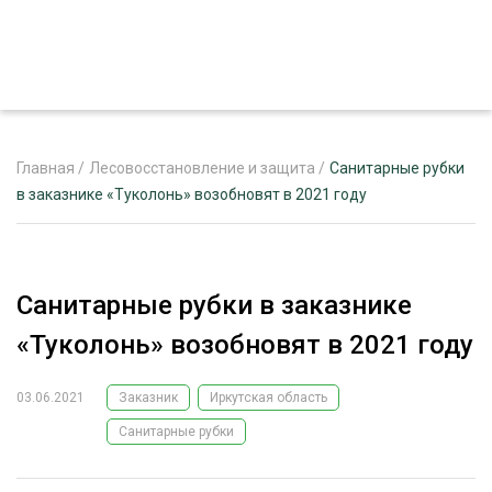
Главная
/
Лесовосстановление и защита
/
Санитарные рубки
в заказнике «Туколонь» возобновят в 2021 году
ЖУРНАЛ «ЛЕСНОЙ КОМПЛЕКС»
О ПРОЕКТЕ
Санитарные рубки в заказнике
РЕКЛАМОДАТЕЛЯМ
«Туколонь» возобновят в 2021 году
03.06.2021
Заказник
Иркутская область
Санитарные рубки
ЛЕСНОЕ ХОЗЯЙСТВО
ЭКСПЕРТНОЕ МНЕНИЕ
ЛЕСОЗАГОТОВКА