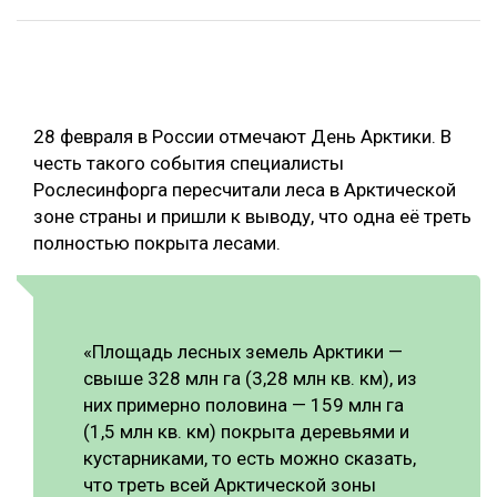
ОБРАБОТКА ДРЕВЕСИНЫ
ЦИФРОВАЯ СРЕДА
РУБРИКИ
БИОЭНЕРГЕТИКА
28 февраля в России отмечают День Арктики. В
ТЕМАТИЧЕСКИЕ ПРОЕКТЫ
ЛЕСОВОССТАНОВЛЕНИЕ И ЗАЩИТА
честь такого события специалисты
Рослесинфорга пересчитали леса в Арктической
ЛОГИСТИКА
ПОДБОРКИ СТАТЕЙ
зоне страны и пришли к выводу, что одна её треть
ПРОИЗВОДСТВО ДРЕВЕСНЫХ ПЛИТ
полностью покрыта лесами.
ЦБП
КОМПЛЕКСНАЯ ПЕРЕРАБОТКА
«Площадь лесных земель Арктики —
ЛЕСОПИЛЕНИЕ
свыше 328 млн га (3,28 млн кв. км), из
них примерно половина — 159 млн га
ДЕРЕВЯННОЕ ДОМОСТРОЕНИЕ
(1,5 млн кв. км) покрыта деревьями и
БЕЗОПАСНОЕ ПРОИЗВОДСТВО
кустарниками, то есть можно сказать,
что треть всей Арктической зоны
СОРТИРОВКА ДРЕВЕСИНЫ