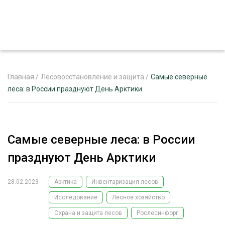
Главная
/
Лесовосстановление и защита
/
Самые северные
леса: в России празднуют День Арктики
ЖУРНАЛ «ЛЕСНОЙ КОМПЛЕКС»
О ПРОЕКТЕ
Самые северные леса: в России
РЕКЛАМОДАТЕЛЯМ
празднуют День Арктики
28.02.2023
Арктика
Инвентаризация лесов
Исследование
Лесное хозяйство
ЛЕСНОЕ ХОЗЯЙСТВО
ЭКСПЕРТНОЕ МНЕНИЕ
Охрана и защита лесов
Рослесинфорг
ЛЕСОЗАГОТОВКА