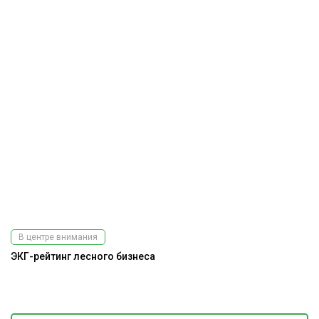
В центре внимания
ЭКГ-рейтинг лесного бизнеса
Э
ис