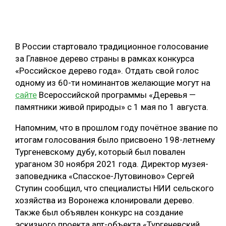
ОБРАБОТКА ДРЕВЕСИНЫ
ЦИФРОВАЯ СРЕДА
РУБРИКИ
В России стартовало традиционное голосование
БИОЭНЕРГЕТИКА
за Главное дерево страны в рамках конкурса
ТЕМАТИЧЕСКИЕ ПРОЕКТЫ
ЛЕСОВОССТАНОВЛЕНИЕ И ЗАЩИТА
«Российское дерево года». Отдать свой голос
одному из 60-ти номинантов желающие могут на
ЛОГИСТИКА
сайте
Всероссийской программы «Деревья —
ПОДБОРКИ СТАТЕЙ
ПРОИЗВОДСТВО ДРЕВЕСНЫХ ПЛИТ
памятники живой природы» с 1 мая по 1 августа.
ЦБП
Напомним, что в прошлом году почётное звание по
итогам голосования было присвоено 198-летнему
КОМПЛЕКСНАЯ ПЕРЕРАБОТКА
Тургеневскому дубу, который был повален
ураганом 30 ноября 2021 года. Директор музея-
ЛЕСОПИЛЕНИЕ
заповедника «Спасское-Лутовиново» Сергей
ДЕРЕВЯННОЕ ДОМОСТРОЕНИЕ
Ступин сообщил, что специалисты НИИ сельского
хозяйства из Воронежа клонировали дерево.
БЕЗОПАСНОЕ ПРОИЗВОДСТВО
Также был объявлен конкурс на создание
СОРТИРОВКА ДРЕВЕСИНЫ
эскизного проекта арт-объекта «Тургеневский