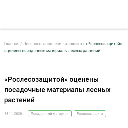
Главная
/
Лесовосстановление и защита
/
«Рослесозащитой»
оценены посадочные материалы лесных растений
ЖУРНАЛ «ЛЕСНОЙ КОМПЛЕКС»
О ПРОЕКТЕ
«Рослесозащитой» оценены
РЕКЛАМОДАТЕЛЯМ
посадочные материалы лесных
растений
28.11.2020
Посадочный материал
Рослесозащита
ЛЕСНОЕ ХОЗЯЙСТВО
ЭКСПЕРТНОЕ МНЕНИЕ
ЛЕСОЗАГОТОВКА