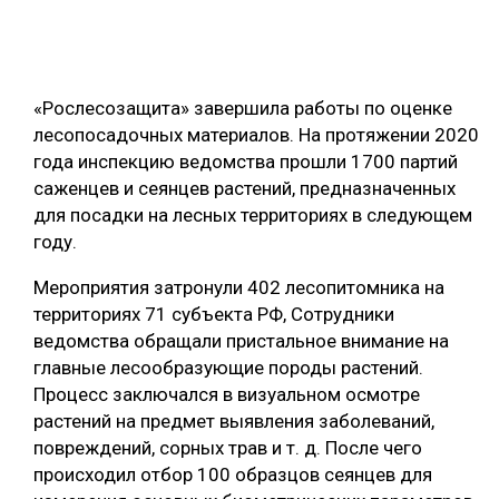
ОБРАБОТКА ДРЕВЕСИНЫ
ЦИФРОВАЯ СРЕДА
РУБРИКИ
«Рослесозащита» завершила работы по оценке
БИОЭНЕРГЕТИКА
лесопосадочных материалов. На протяжении 2020
ТЕМАТИЧЕСКИЕ ПРОЕКТЫ
ЛЕСОВОССТАНОВЛЕНИЕ И ЗАЩИТА
года инспекцию ведомства прошли 1700 партий
саженцев и сеянцев растений, предназначенных
ЛОГИСТИКА
ПОДБОРКИ СТАТЕЙ
для посадки на лесных территориях в следующем
ПРОИЗВОДСТВО ДРЕВЕСНЫХ ПЛИТ
году.
ЦБП
Мероприятия затронули 402 лесопитомника на
территориях 71 субъекта РФ, Сотрудники
КОМПЛЕКСНАЯ ПЕРЕРАБОТКА
ведомства обращали пристальное внимание на
главные лесообразующие породы растений.
ЛЕСОПИЛЕНИЕ
Процесс заключался в визуальном осмотре
ДЕРЕВЯННОЕ ДОМОСТРОЕНИЕ
растений на предмет выявления заболеваний,
повреждений, сорных трав и т. д. После чего
БЕЗОПАСНОЕ ПРОИЗВОДСТВО
происходил отбор 100 образцов сеянцев для
СОРТИРОВКА ДРЕВЕСИНЫ