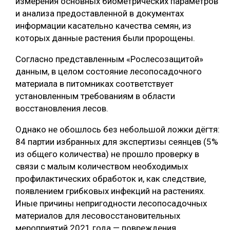
измерения основных биометрических параметров
и анализа предоставленной в документах
СУШКА ДРЕВЕСИНЫ
информации касательно качества семян, из
МЕБЕЛЬНОЕ ПРОИЗВОДСТВО
которых данные растения были пророщены.
Согласно представленным «Рослесозащитой»
данным, в целом состояние лесопосадочного
материала в питомниках соответствует
установленным требованиям в области
восстановления лесов.
Однако не обошлось без небольшой ложки дёгтя:
84 партии избранных для экспертизы сеянцев (5%
из общего количества) не прошло проверку в
связи с малым количеством необходимых
профилактических обработок и, как следствие,
появлением грибковых инфекций на растениях.
Иные причины непригодности лесопосадочных
материалов для лесовосстановительных
мероприятий 2021 года — повреждения,