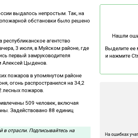
ЕВЕСИНЫ
РЫНОК
ссии выдалось непростым. Так, на
ПРОИЗВОДСТВО
ТЕХНОЛОГИИ
есопожарной обстановки было решено
ОТРАСЛЕВАЯ ДИСКУССИЯ
Нашли ош
а республиканское агентство
чера, 3 июля, в Муйском районе, где
Выделите ее
ись первый замруководителя
и нажмите Ctr
и Алексей Цыденов.
КАЛЕНДАРЬ ВЫСТАВОК
ьких пожаров в упомянутом районе
юня, огонь распространился на 34,2
12 лесных пожаров.
ривлечены 509 человек, включая
аны. Задействовано 88 единиц
й в отрасли. Подписывайтесь на
На ошибках учат