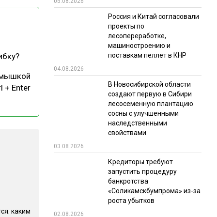
05.08.2026
РЫНКИ СБЫТА
Россия и Китай согласовали
проекты по
В УСЛОВИЯХ САНКЦИЙ
лесопереработке,
машиностроению и
поставкам пеллет в КНР
ибку?
04.08.2026
 мышкой
В Новосибирской области
l + Enter
создают первую в Сибири
лесосеменную плантацию
сосны с улучшенными
ИТОГИ МЕРОПРИЯТИЙ
наследственными
свойствами
03.08.2026
Кредиторы требуют
запустить процедуру
банкротства
«Соликамскбумпрома» из-за
роста убытков
ся: каким
02.08.2026