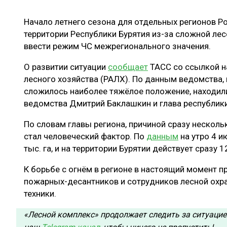
ЛЕСОВОССТАНОВЛЕНИЕ И ЗАЩИТА
СУШКА ДР
Начало летнего сезона для отдельных регионов Ро
ЛОГИСТИКА
МЕБЕЛЬНОЕ 
территории Республики Бурятия из-за сложной л
ПРОИЗВОДСТВО ДРЕВЕСНЫХ ПЛИТ
ввести режим ЧС межрегионального значения.
ЦБП
О развитии ситуации
сообщает
ТАСС со ссылкой н
лесного хозяйства (РАЛХ). По данным ведомства, в
сложилось наиболее тяжёлое положение, находил
ЭКСПЕРТНОЕ МНЕНИЕ
ведомства Дмитрий Баклашкин и глава республик
По словам главы региона, причиной сразу нескол
стал человеческий фактор. По
данным
на утро 4 и
тыс. га, и на территории Бурятии действует сразу 
К борьбе с огнём в регионе в настоящий момент п
пожарных-десантников и сотрудников лесной охр
техники.
«Лесной комплекс» продолжает следить за ситуацие