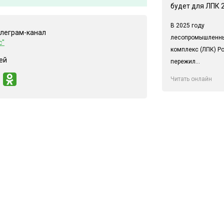
будет для ЛПК 
В 2025 году
елеграм-канал
лесопромышленн
с"
комплекс (ЛПК) Р
ей
пережил...
Читать онлайн