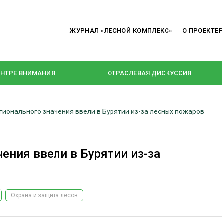
ЖУРНАЛ «ЛЕСНОЙ КОМПЛЕКС»
О ПРОЕКТЕ
ЕНТРЕ ВНИМАНИЯ
ОТРАСЛЕВАЯ ДИСКУССИЯ
ионального значения ввели в Бурятии из-за лесных пожаров
РУБРИКИ
Я ПЕРЕРАБОТКА
НОВОСТИ
ния ввели в Бурятии из-за
Е
КРУПНЫМ ПЛАНОМ
ОЕ ДОМОСТРОЕНИЕ
ВЗГЛЯД ИЗНУТРИ
 ПРОИЗВОДСТВО
В ЦЕНТРЕ ВНИМАНИЯ
Охрана и защита лесов
 ДРЕВЕСИНЫ
ПРЕДПРИЯТИЯ ЛПК