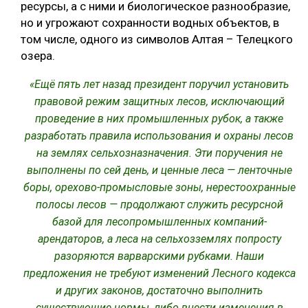
ресурсы, а с ними и биологическое разнообразие,
СУШКА ДРЕВЕСИНЫ
но и угрожают сохранности водных объектов, в
том числе, одного из символов Алтая – Телецкого
МЕБЕЛЬНОЕ ПРОИЗВОДСТВО
озера.
«Ещё пять лет назад президент поручил установить
правовой режим защитных лесов, исключающий
проведение в них промышленных рубок, а также
разработать правила использования и охраны лесов
на землях сельхозназначения. Эти поручения не
выполнены по сей день, и ценные леса — ленточные
боры, орехово-промысловые зоны, нерестоохранные
полосы лесов — продолжают служить ресурсной
базой для лесопромышленных компаний-
арендаторов, а леса на сельхозземлях попросту
разоряются варварскими рубками. Наши
предложения не требуют изменений Лесного кодекса
и других законов, достаточно выполнить
существующие нормы, либо внести изменения в