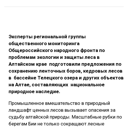
ОБРАБОТКА ДРЕВЕСИНЫ
ЦИФРОВАЯ СРЕДА
РУБРИКИ
БИОЭНЕРГЕТИКА
Эксперты региональной группы
ТЕМАТИЧЕСКИЕ ПРОЕКТЫ
ЛЕСОВОССТАНОВЛЕНИЕ И ЗАЩИТА
общественного мониторинга
ЛОГИСТИКА
Общероссийского народного фронта по
ПОДБОРКИ СТАТЕЙ
проблемам экологии и защиты леса в
ПРОИЗВОДСТВО ДРЕВЕСНЫХ ПЛИТ
Алтайском крае подготовили предложения по
ЦБП
сохранению ленточных боров, кедровых лесов
в бассейне Телецкого озера и других объектов
на Алтае, составляющих национальное
КОМПЛЕКСНАЯ ПЕРЕРАБОТКА
природное наследие.
ЛЕСОПИЛЕНИЕ
Промышленное вмешательство в природный
ДЕРЕВЯННОЕ ДОМОСТРОЕНИЕ
ландшафт ценных лесов вызывает опасения за
БЕЗОПАСНОЕ ПРОИЗВОДСТВО
судьбу алтайской природы. Масштабные рубки по
берегам Бии не только сокращают лесные
СОРТИРОВКА ДРЕВЕСИНЫ