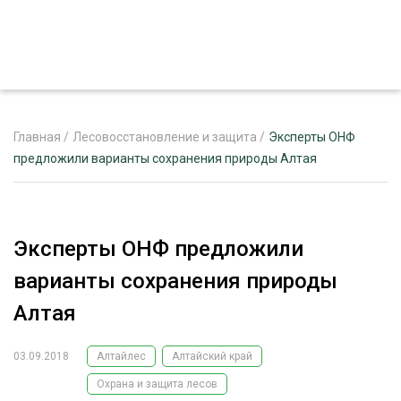
Главная
/
Лесовосстановление и защита
/
Эксперты ОНФ
предложили варианты сохранения природы Алтая
ЖУРНАЛ «ЛЕСНОЙ КОМПЛЕКС»
О ПРОЕКТЕ
Эксперты ОНФ предложили
РЕКЛАМОДАТЕЛЯМ
варианты сохранения природы
Алтая
03.09.2018
Алтайлес
Алтайский край
ЛЕСНОЕ ХОЗЯЙСТВО
ЭКСПЕРТНОЕ МНЕНИЕ
Охрана и защита лесов
ЛЕСОЗАГОТОВКА