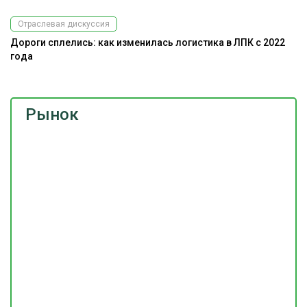
Отраслевая дискуссия
Дороги сплелись: как изменилась логистика в ЛПК с 2022
Э
года
ис
Рынок