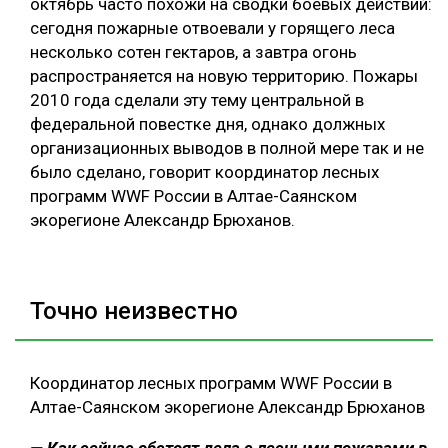
октябрь часто похожи на сводки боевых действий:
сегодня пожарные отвоевали у горящего леса
СУШКА ДРЕВЕСИНЫ
несколько сотен гектаров, а завтра огонь
МЕБЕЛЬНОЕ ПРОИЗВОДСТВО
распространяется на новую территорию. Пожары
2010 года сделали эту тему центральной в
федеральной повестке дня, однако должных
организационных выводов в полной мере так и не
было сделано, говорит координатор лесных
программ WWF России в Алтае-Саянском
экорегионе Александр Брюханов.
Точно неизвестно
Координатор лесных программ WWF России в
Алтае-Саянском экорегионе Александр Брюханов