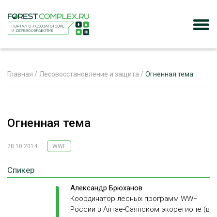
Главная
/
Лесовосстановление и защита
/
Огненная тема
ЖУРНАЛ «ЛЕСНОЙ КОМПЛЕКС»
Огненная тема
О ПРОЕКТЕ
РЕКЛАМОДАТЕЛЯМ
28.10.2014
WWF
Спикер
Александр Брюханов
ЛЕСНОЕ ХОЗЯЙСТВО
Координатор лесных программ WWF
ЭКСПЕРТНОЕ МНЕНИЕ
России в Алтае-Саянском экорегионе (в
ЛЕСОЗАГОТОВКА