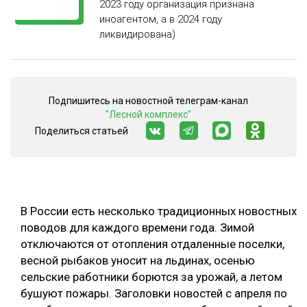
2023 году организация признана
ОБРАБОТКА ДРЕВЕСИНЫ
иноагентом, а в 2024 году
ликвидирована)
ЦИФРОВАЯ СРЕДА
РУБРИКИ
БИОЭНЕРГЕТИКА
ТЕМАТИЧЕСКИЕ ПРОЕКТЫ
ЛЕСОВОССТАНОВЛЕНИЕ И ЗАЩИТА
Подпишитесь на новостной телеграм-канал
"Лесной комплекс"
ЛОГИСТИКА
Поделиться статьей
ПОДБОРКИ СТАТЕЙ
ПРОИЗВОДСТВО ДРЕВЕСНЫХ ПЛИТ
ЦБП
КОМПЛЕКСНАЯ ПЕРЕРАБОТКА
В России есть несколько традиционных новостных
поводов для каждого времени года. Зимой
ЛЕСОПИЛЕНИЕ
отключаются от отопления отдаленные поселки,
ДЕРЕВЯННОЕ ДОМОСТРОЕНИЕ
весной рыбаков уносит на льдинах, осенью
сельские работники борются за урожай, а летом
БЕЗОПАСНОЕ ПРОИЗВОДСТВО
бушуют пожары. Заголовки новостей с апреля по
СОРТИРОВКА ДРЕВЕСИНЫ