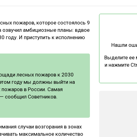
ЕВЕСИНЫ
РЫНОК
ПРОИЗВОДСТВО
ТЕХНОЛОГИИ
сных пожаров, которое состоялось 9
ОТРАСЛЕВАЯ ДИСКУССИЯ
в озвучил амбициозные планы: вдвое
0 году. И приступить к исполнению
Нашли ош
Выделите ее
и нажмите Ctr
КАЛЕНДАРЬ ВЫСТАВОК
лощади лесных пожаров к 2030
 этом году мы должны выйти на
 пожаров в России. Самая
 — сообщил Советников.
имания случаи возгорания в зонах
тачивать максимальное количество