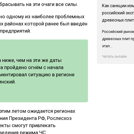
брасывать на эти очаги все силы.
Как санкции из
российский экс
но одному из наиболее проблемных
древесных плит
ых районах которой ранее был введён
предприятий.
Российский рынок
древесных плит п
этап...
Читать онлайн
 ниже, чем на эти же даты
 га пройдено огнём с начала
мментировал ситуацию в регионе
инский.
 этим летом ожидается регионах
ения Президента РФ, Рослесхоз
екты смогут привлекать
ведения режима ЧС.