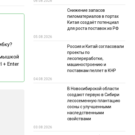
06.08.2026
РЫНКИ СБЫТА
Снижение запасов
пиломатериалов в портах
В УСЛОВИЯХ САНКЦИЙ
Китая создаёт потенциал
для роста поставок из РФ
05.08.2026
ибку?
Россия и Китай согласовали
проекты по
 мышкой
лесопереработке,
l + Enter
машиностроению и
поставкам пеллет в КНР
ИТОГИ МЕРОПРИЯТИЙ
04.08.2026
В Новосибирской области
создают первую в Сибири
лесосеменную плантацию
сосны с улучшенными
наследственными
свойствами
03.08.2026