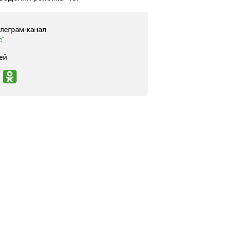
елеграм-канал
с"
ей