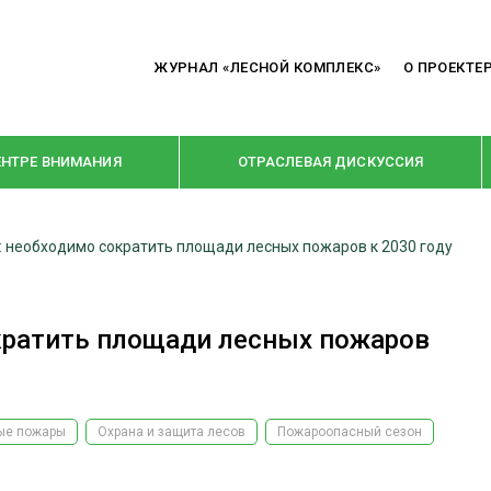
ЖУРНАЛ «ЛЕСНОЙ КОМПЛЕКС»
О ПРОЕКТЕ
ЕНТРЕ ВНИМАНИЯ
ОТРАСЛЕВАЯ ДИСКУССИЯ
: необходимо сократить площади лесных пожаров к 2030 году
РУБРИКИ
Я ПЕРЕРАБОТКА
НОВОСТИ
кратить площади лесных пожаров
Е
КРУПНЫМ ПЛАНОМ
ОЕ ДОМОСТРОЕНИЕ
ВЗГЛЯД ИЗНУТРИ
 ПРОИЗВОДСТВО
В ЦЕНТРЕ ВНИМАНИЯ
ые пожары
Охрана и защита лесов
Пожароопасный сезон
 ДРЕВЕСИНЫ
ПРЕДПРИЯТИЯ ЛПК