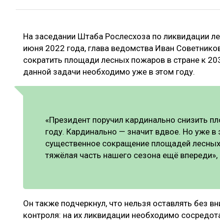
ЛЕСОВОССТАНОВЛЕНИЕ И ЗАЩИТА
СУШКА ДР
ЛОГИСТИКА
МЕБЕЛЬНОЕ 
На заседании Штаба Рослесхоза по ликвидации ле
ПРОИЗВОДСТВО ДРЕВЕСНЫХ ПЛИТ
июня 2022 года, глава ведомства Иван Советнико
ЦБП
сократить площади лесных пожаров в стране к 203
данной задачи необходимо уже в этом году.
ЭКСПЕРТНОЕ МНЕНИЕ
«Президент поручил кардинально снизить п
году. Кардинально — значит вдвое. Но уже в
существенное сокращение площадей лесных
тяжёлая часть нашего сезона ещё впереди»,
Он также подчеркнул, что нельзя оставлять без вн
контроля: на их ликвидации необходимо сосредо