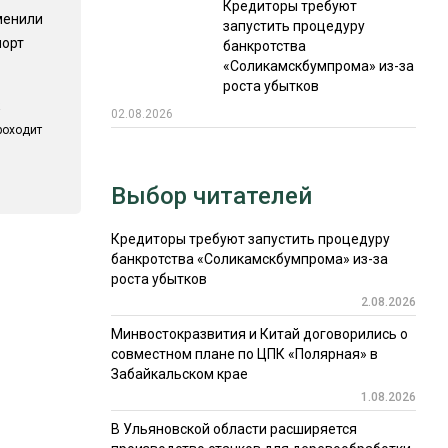
Кредиторы требуют
менили
запустить процедуру
порт
банкротства
«Соликамскбумпрома» из-за
роста убытков
02.08.2026
роходит
Выбор читателей
Кредиторы требуют запустить процедуру
банкротства «Соликамскбумпрома» из-за
роста убытков
2.08.2026
Минвостокразвития и Китай договорились о
совместном плане по ЦПК «Полярная» в
Забайкальском крае
1.08.2026
В Ульяновской области расширяется