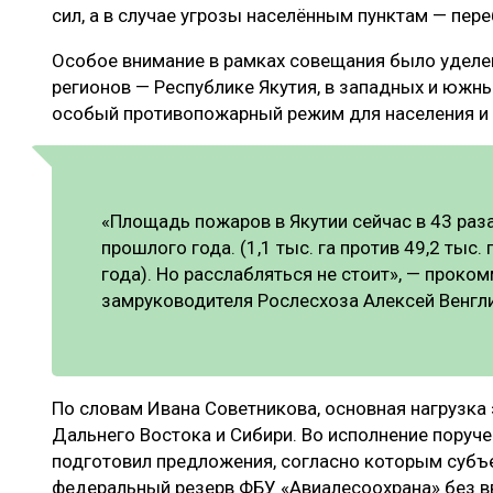
сил, а в случае угрозы населённым пунктам — пере
Особое внимание в рамках совещания было уделе
регионов — Республике Якутия, в западных и южн
особый противопожарный режим для населения и 
«Площадь пожаров в Якутии сейчас в 43 раза
прошлого года. (1,1 тыс. га против 49,2 тыс.
года). Но расслабляться не стоит», — проко
замруководителя Рослесхоза Алексей Венгл
По словам Ивана Советникова, основная нагрузка
Дальнего Востока и Сибири. Во исполнение поруч
подготовил предложения, согласно которым субъ
федеральный резерв ФБУ «Авиалесоохрана» без в