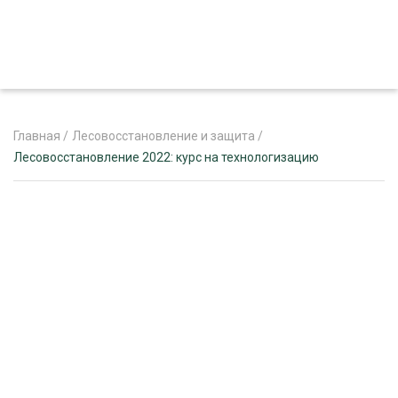
Главная
/
Лесовосстановление и защита
/
Лесовосстановление 2022: курс на технологизацию
ЖУРНАЛ «ЛЕСНОЙ КОМПЛЕКС»
О ПРОЕКТЕ
РЕКЛАМОДАТЕЛЯМ
ЛЕСНОЕ ХОЗЯЙСТВО
ЭКСПЕРТНОЕ МНЕНИЕ
ЛЕСОЗАГОТОВКА