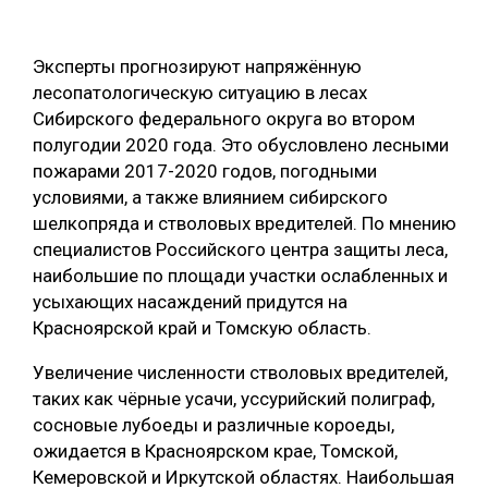
ОБРАБОТКА ДРЕВЕСИНЫ
Эксперты прогнозируют напряжённую
ЦИФРОВАЯ СРЕДА
РУБРИКИ
лесопатологическую ситуацию в лесах
БИОЭНЕРГЕТИКА
Сибирского федерального округа во втором
ТЕМАТИЧЕСКИЕ ПРОЕКТЫ
полугодии 2020 года. Это обусловлено лесными
ЛЕСОВОССТАНОВЛЕНИЕ И ЗАЩИТА
пожарами 2017-2020 годов, погодными
ЛОГИСТИКА
условиями, а также влиянием сибирского
ПОДБОРКИ СТАТЕЙ
шелкопряда и стволовых вредителей. По мнению
ПРОИЗВОДСТВО ДРЕВЕСНЫХ ПЛИТ
специалистов Российского центра защиты леса,
ЦБП
наибольшие по площади участки ослабленных и
усыхающих насаждений придутся на
КОМПЛЕКСНАЯ ПЕРЕРАБОТКА
Красноярской край и Томскую область.
ЛЕСОПИЛЕНИЕ
Увеличение численности стволовых вредителей,
таких как чёрные усачи, уссурийский полиграф,
ДЕРЕВЯННОЕ ДОМОСТРОЕНИЕ
сосновые лубоеды и различные короеды,
БЕЗОПАСНОЕ ПРОИЗВОДСТВО
ожидается в Красноярском крае, Томской,
Кемеровской и Иркутской областях. Наибольшая
СОРТИРОВКА ДРЕВЕСИНЫ