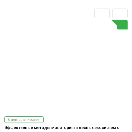
В центре внимания
Эффективные методы мониторинга лесных экосистем с
На