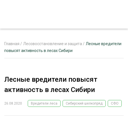
Главная
/
Лесовосстановление и защита
/
Лесные вредители
повысят активность в лесах Сибири
ЖУРНАЛ «ЛЕСНОЙ КОМПЛЕКС»
О ПРОЕКТЕ
Лесные вредители повысят
РЕКЛАМОДАТЕЛЯМ
активность в лесах Сибири
26.08.2020
Вредители леса
Сибирский шелкопряд
СФО
ЛЕСНОЕ ХОЗЯЙСТВО
ЭКСПЕРТНОЕ МНЕНИЕ
ЛЕСОЗАГОТОВКА