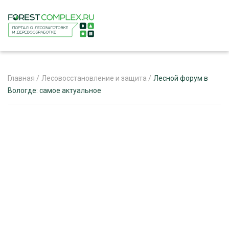
Главная
/
Лесовосстановление и защита
/
Лесной форум в
Вологде: самое актуальное
ЖУРНАЛ «ЛЕСНОЙ КОМПЛЕКС»
О ПРОЕКТЕ
РЕКЛАМОДАТЕЛЯМ
ЛЕСНОЕ ХОЗЯЙСТВО
ЭКСПЕРТНОЕ МНЕНИЕ
ЛЕСОЗАГОТОВКА