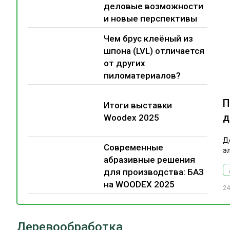
деловые возможности
и новые перспективы
Чем брус клеёный из
шпона (LVL) отличается
от других
пиломатериалов?
П
Итоги выставки
д
Woodex 2025
Д
Современные
э
абразивные решения
для производства: БАЗ
на WOODEX 2025
24
Деревообработка