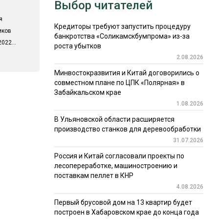
Выбор читателей
я
Кредиторы требуют запустить процедуру
иков
банкротства «Соликамскбумпрома» из-за
022...
роста убытков
2.08.2026
Минвостокразвития и Китай договорились о
совместном плане по ЦПК «Полярная» в
Забайкальском крае
1.08.2026
В Ульяновской области расширяется
производство станков для деревообработки
31.07.2026
Россия и Китай согласовали проекты по
лесопереработке, машиностроению и
поставкам пеллет в КНР
4.08.2026
Первый брусовой дом на 13 квартир будет
построен в Хабаровском крае до конца года