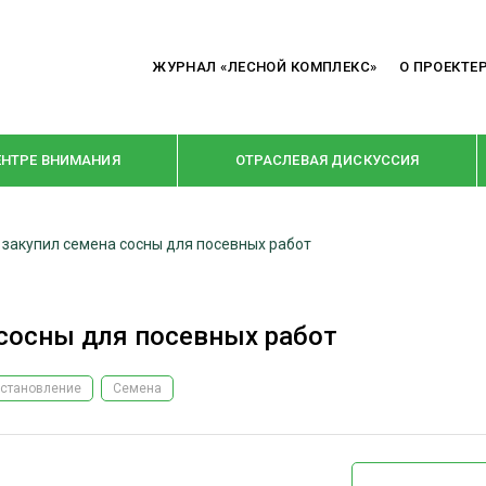
ЖУРНАЛ «ЛЕСНОЙ КОМПЛЕКС»
О ПРОЕКТЕ
ЕНТРЕ ВНИМАНИЯ
ОТРАСЛЕВАЯ ДИСКУССИЯ
 закупил семена сосны для посевных работ
РУБРИКИ
Я ПЕРЕРАБОТКА
НОВОСТИ
 сосны для посевных работ
Е
КРУПНЫМ ПЛАНОМ
ОЕ ДОМОСТРОЕНИЕ
ВЗГЛЯД ИЗНУТРИ
становление
Семена
 ПРОИЗВОДСТВО
В ЦЕНТРЕ ВНИМАНИЯ
 ДРЕВЕСИНЫ
ПРЕДПРИЯТИЯ ЛПК