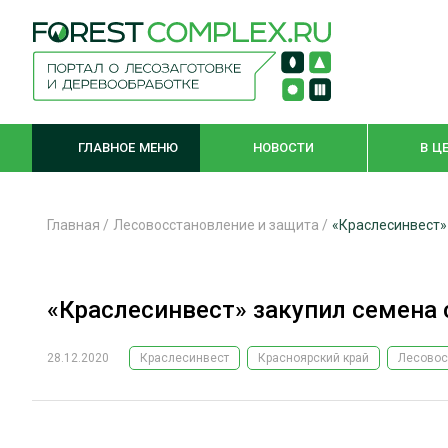
ГЛАВНОЕ МЕНЮ
НОВОСТИ
В Ц
Главная
/
Лесовосстановление и защита
/
«Краслесинвест»
ЛЕСНОЕ ХОЗЯЙСТВО
КОМПЛЕКСНА
«Краслесинвест» закупил семена
ЛЕСОЗАГОТОВКА
ЛЕСОПИЛЕНИ
ОБРАБОТКА ДРЕВЕСИНЫ
ДЕРЕВЯНН
28.12.2020
Краслесинвест
Красноярский край
Лесовос
ЦИФРОВАЯ СРЕДА
БЕЗОПАСНОЕ
БИОЭНЕРГЕТИКА
СОРТИРОВКА