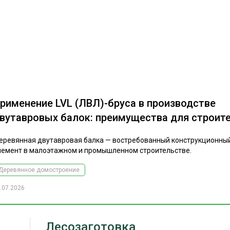
рименение LVL (ЛВЛ)-бруса в производстве
вутавровых балок: преимущества для строит
еревянная двутавровая балка — востребованный конструкционны
лемент в малоэтажном и промышленном строительстве.
Деревянное домостроение
.07.2026
Лесозаготовка