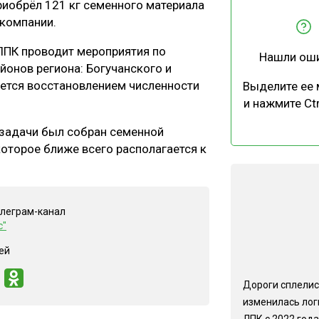
иобрёл 121 кг семенного материала
ЕВЕСИНЫ
РЫНОК
 компании.
ПРОИЗВОДСТВО
ТЕХНОЛОГИИ
ЛПК проводит мероприятия по
Нашли ош
ОТРАСЛЕВАЯ ДИСКУССИЯ
йонов региона: Богучанского и
ается восстановлением численности
Выделите ее
и нажмите Ctr
 задачи был собран семенной
которое ближе всего располагается к
КАЛЕНДАРЬ ВЫСТАВОК
елеграм-канал
с"
ей
Дороги сплелис
изменилась лог
ЛПК с 2022 года