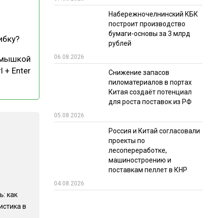
Набережночелнинский КБК
РЫНКИ СБЫТА
построит производство
В УСЛОВИЯХ САНКЦИЙ
бумаги-основы за 3 млрд
ибку?
рублей
06.08.2026
 мышкой
l + Enter
Снижение запасов
пиломатериалов в портах
Китая создаёт потенциал
для роста поставок из РФ
05.08.2026
ИТОГИ МЕРОПРИЯТИЙ
Россия и Китай согласовали
проекты по
лесопереработке,
машиностроению и
поставкам пеллет в КНР
04.08.2026
ь: как
истика в