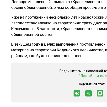
Лесопромышленный комплекс «Краслесинвест» пр
ЛЕСОВОССТАНОВЛЕНИЕ И ЗАЩИТА
СУШКА ДР
сосны обыкновенной, о чём сообщил пресс-центр
ЛОГИСТИКА
МЕБЕЛЬНОЕ 
Уже на протяжении нескольких лет красноярский 
ПРОИЗВОДСТВО ДРЕВЕСНЫХ ПЛИТ
лесовосстановлению на территориях сразу двух ра
Кежемского. В частности, «Краслесинвест» заним
ЦБП
обыкновенной сосны.
В текущем году в целях выполнения поставленной
ЭКСПЕРТНОЕ МНЕНИЕ
материал на территории Кодинского лесничества, 
районам, где будет произведён посев.
Подпишитесь на новостной т
"Лесной комплек
Поделиться стать