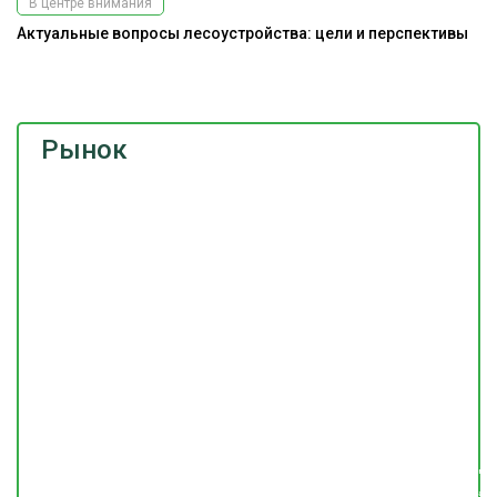
В центре внимания
Актуальные вопросы лесоустройства: цели и перспективы
На
Рынок
Подпишитесь
на наш
телеграм-канал