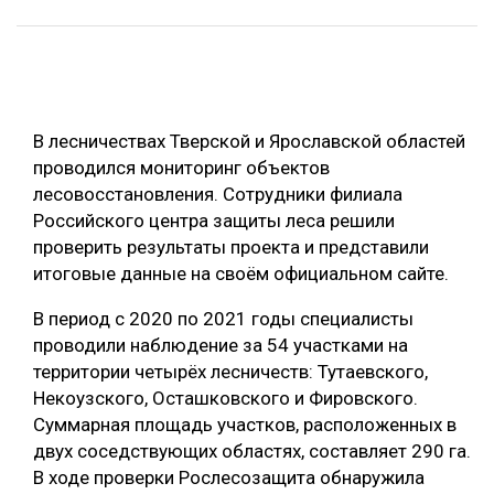
ОБРАБОТКА ДРЕВЕСИНЫ
ЦИФРОВАЯ СРЕДА
РУБРИКИ
БИОЭНЕРГЕТИКА
В лесничествах Тверской и Ярославской областей
ТЕМАТИЧЕСКИЕ ПРОЕКТЫ
ЛЕСОВОССТАНОВЛЕНИЕ И ЗАЩИТА
проводился мониторинг объектов
ЛОГИСТИКА
лесовосстановления. Сотрудники филиала
ПОДБОРКИ СТАТЕЙ
Российского центра защиты леса решили
ПРОИЗВОДСТВО ДРЕВЕСНЫХ ПЛИТ
проверить результаты проекта и представили
ЦБП
итоговые данные на своём официальном сайте.
В период с 2020 по 2021 годы специалисты
КОМПЛЕКСНАЯ ПЕРЕРАБОТКА
проводили наблюдение за 54 участками на
ЛЕСОПИЛЕНИЕ
территории четырёх лесничеств: Тутаевского,
Некоузского, Осташковского и Фировского.
ДЕРЕВЯННОЕ ДОМОСТРОЕНИЕ
Суммарная площадь участков, расположенных в
БЕЗОПАСНОЕ ПРОИЗВОДСТВО
двух соседствующих областях, составляет 290 га.
В ходе проверки Рослесозащита обнаружила
СОРТИРОВКА ДРЕВЕСИНЫ