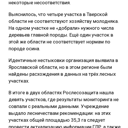
некоторые несоответствия.
СУШКА ДРЕВЕСИНЫ
Выяснилось, что четыре участка в Тверской
МЕБЕЛЬНОЕ ПРОИЗВОДСТВО
области не соответствуют хозяйству молодняка.
На одном участке не «добрали» нужного числа
деревьев главной породы. Ещё один участок в
этой же области не соответствует нормам по
породе осина.
Идентичные нестыковки организация выявила в
Ярославской области, но в этом регионе были
найдены расхождения в данных на трёх лесных
участках.
В итоге в двух областях Рослесозащита нашла
девять участков, где результаты мониторинга не
совпали с реальными данными. Учреждение
выдало лесничествам рекомендации: на этих
участках общей площадью 35,3 га следует
провести актуализацию информации ГЛР, а также