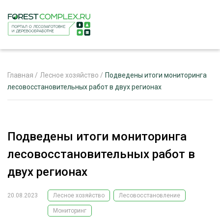
Главная
/
Лесное хозяйство
/
Подведены итоги мониторинга
лесовосстановительных работ в двух регионах
ЖУРНАЛ «ЛЕСНОЙ КОМПЛЕКС»
О ПРОЕКТЕ
Подведены итоги мониторинга
РЕКЛАМОДАТЕЛЯМ
лесовосстановительных работ в
двух регионах
20.08.2023
Лесное хозяйство
Лесовосстановление
ЛЕСНОЕ ХОЗЯЙСТВО
ЭКСПЕРТНОЕ МНЕНИЕ
Мониторинг
ЛЕСОЗАГОТОВКА