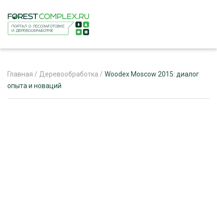
Главная
/
Деревообработка
/
Woodex Moscow 2015: диалог
опыта и новаций
ЖУРНАЛ «ЛЕСНОЙ КОМПЛЕКС»
О ПРОЕКТЕ
РЕКЛАМОДАТЕЛЯМ
ЛЕСНОЕ ХОЗЯЙСТВО
ЭКСПЕРТНОЕ МНЕНИЕ
ЛЕСОЗАГОТОВКА