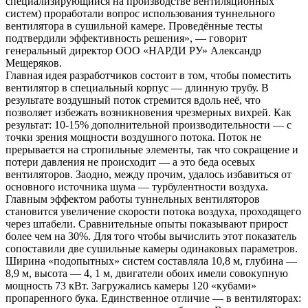
специализирующийся на производстве вентиляционных
систем) проработали вопрос использования туннельного
вентилятора в сушильной камере. Проведённые тесты
подтвердили эффективность решения», — говорит
генеральный директор ООО «НАРДИ РУ» Александр
Мещеряков.
Главная идея разработчиков состоит в том, чтобы поместить
вентилятор в специальный корпус — длинную трубу. В
результате воздушный поток стремится вдоль неё, что
позволяет избежать возникновения чрезмерных вихрей. Как
результат: 10-15% дополнительной производительности — с
точки зрения мощности воздушного потока. Поток не
прерывается на стропильные элементы, так что сокращение и
потери давления не происходит — а это беда осевых
вентиляторов. Заодно, между прочим, удалось избавиться от
основного источника шума — турбулентности воздуха.
Главным эффектом работы туннельных вентиляторов
становится увеличение скорости потока воздуха, проходящего
через штабели. Сравнительные опыты показывают прирост
более чем на 30%. Для того чтобы вычислить этот показатель
сопоставили две сушильные камеры одинаковых параметров.
Ширина «подопытных» систем составляла 10,8 м, глубина —
8,9 м, высота — 4, 1 м, двигатели обоих имели совокупную
мощность 73 кВт. Загружались камеры 120 «кубами»
пропаренного бука. Единственное отличие — в вентиляторах: