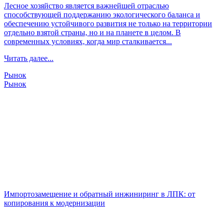
Лесное хозяйство является важнейшей отраслью
способствующей поддержанию экологического баланса и
обеспечению устойчивого развития не только на территории
отдельно взятой страны, но и на планете в целом. В
современных условиях, когда мир сталкивается...
Читать далее...
Рынок
Рынок
Импортозамещение и обратный инжиниринг в ЛПК: от
копирования к модернизации