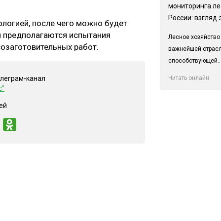
мониторинга ле
России: взгляд 
ологией, после чего можно будет
ем предполагаются испытания
Лесное хозяйство
созаготовительных работ.
важнейшей отрас
способствующей..
Читать онлайн
елеграм-канал
с"
ей