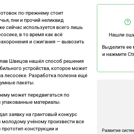
ЕВЕСИНЫ
РЫНОК
готовок по-прежнему стоит
ПРОИЗВОДСТВО
ТЕХНОЛОГИИ
чья, пни и прочий неликвид
ОТРАСЛЕВАЯ ДИСКУССИЯ
е сейчас используется всего лишь
осеке, в то время как всё
Нашли ош
 захоронения и сжигания — вывозить
Выделите ее
и нажмите Ctr
слав Швецов нашёл способ решения
бильного устройства, которое может
КАЛЕНДАРЬ ВЫСТАВОК
а лесосеке. Разработка полезна ещё
уумные пакеты.
чему может передвигаться по
и упакованные материалы.
дал заявку на грантовый конкурс
л молодому учёному произвести все
 прототип конструкции и
Развитие систе