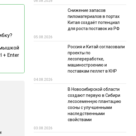
06.08.2026
РЫНКИ СБЫТА
Снижение запасов
пиломатериалов в портах
В УСЛОВИЯХ САНКЦИЙ
Китая создаёт потенциал
для роста поставок из РФ
ибку?
05.08.2026
Россия и Китай согласовали
 мышкой
проекты по
l + Enter
лесопереработке,
машиностроению и
поставкам пеллет в КНР
ИТОГИ МЕРОПРИЯТИЙ
04.08.2026
В Новосибирской области
создают первую в Сибири
лесосеменную плантацию
сосны с улучшенными
наследственными
свойствами
03.08.2026
м