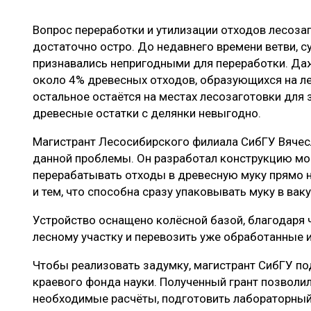
ЛЕСОВОССТАНОВЛЕНИЕ И ЗАЩИТА
СУШКА ДР
Вопрос переработки и утилизации отходов лесоза
ЛОГИСТИКА
МЕБЕЛЬНОЕ 
достаточно остро. До недавнего времени ветви, су
ПРОИЗВОДСТВО ДРЕВЕСНЫХ ПЛИТ
признавались непригодными для переработки. Даж
около 4% древесных отходов, образующихся на лес
ЦБП
остальное остаётся на местах лесозаготовки для
древесные остатки с делянки невыгодно.
ЭКСПЕРТНОЕ МНЕНИЕ
Магистрант Лесосибирского филиала СибГУ Вяче
данной проблемы. Он разработал конструкцию мо
перерабатывать отходы в древесную муку прямо н
и тем, что способна сразу упаковывать муку в вак
Устройство оснащено колёсной базой, благодаря 
лесному участку и перевозить уже обработанные 
Чтобы реализовать задумку, магистрант СибГУ по
краевого фонда науки. Полученный грант позволи
необходимые расчёты, подготовить лабораторный