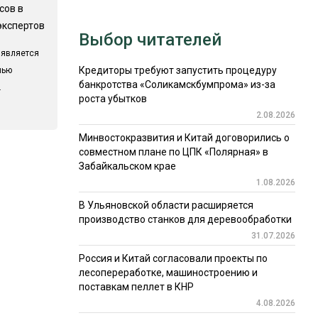
сов в
экспертов
Выбор читателей
 является
Кредиторы требуют запустить процедуру
лью
банкротства «Соликамскбумпрома» из-за
.
роста убытков
2.08.2026
Минвостокразвития и Китай договорились о
совместном плане по ЦПК «Полярная» в
Забайкальском крае
1.08.2026
В Ульяновской области расширяется
производство станков для деревообработки
31.07.2026
Россия и Китай согласовали проекты по
лесопереработке, машиностроению и
поставкам пеллет в КНР
4.08.2026