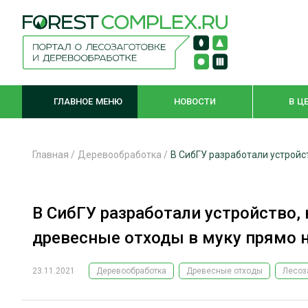
ГЛАВНОЕ МЕНЮ
НОВОСТИ
В Ц
Главная
/
Деревообработка
/
В СибГУ разработали устройс
ЛЕСНОЕ ХОЗЯЙСТВО
КОМПЛЕКСНА
В СибГУ разработали устройство,
ЛЕСОЗАГОТОВКА
ЛЕСОПИЛЕНИ
древесные отходы в муку прямо н
ОБРАБОТКА ДРЕВЕСИНЫ
ДЕРЕВЯНН
ЦИФРОВАЯ СРЕДА
БЕЗОПАСНОЕ
23.11.2021
Деревообработка
Древесные отходы
Лесоз
БИОЭНЕРГЕТИКА
СОРТИРОВКА