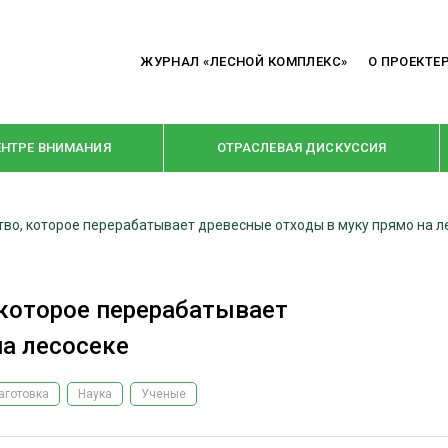
ЖУРНАЛ «ЛЕСНОЙ КОМПЛЕКС»
О ПРОЕКТЕ
ЕНТРЕ ВНИМАНИЯ
ОТРАСЛЕВАЯ ДИСКУССИЯ
тво, которое перерабатывает древесные отходы в муку прямо на л
РУБРИКИ
Я ПЕРЕРАБОТКА
НОВОСТИ
 которое перерабатывает
Е
КРУПНЫМ ПЛАНОМ
а лесосеке
ОЕ ДОМОСТРОЕНИЕ
ВЗГЛЯД ИЗНУТРИ
 ПРОИЗВОДСТВО
В ЦЕНТРЕ ВНИМАНИЯ
аготовка
Наука
Ученые
 ДРЕВЕСИНЫ
ПРЕДПРИЯТИЯ ЛПК