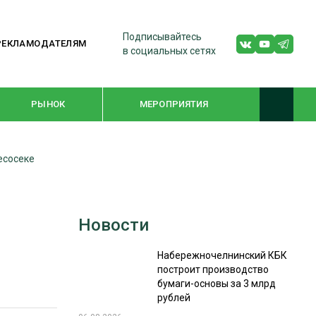
Подписывайтесь
РЕКЛАМОДАТЕЛЯМ
в социальных сетях
РЫНОК
МЕРОПРИЯТИЯ
есосеке
ТЕМАТИЧЕСКИЕ ПРОЕКТЫ
ЛЕСДРЕВМАШ 2022
Новости
WOODEX-2021
Набережночелнинский КБК
построит производство
ПОДБОРКИ СТАТЕЙ
бумаги-основы за 3 млрд
рублей
СУШКА ДРЕВЕСИНЫ