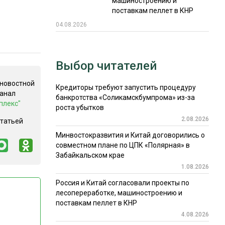
машиностроению и
поставкам пеллет в КНР
04.08.2026
Выбор читателей
 новостной
Кредиторы требуют запустить процедуру
канал
банкротства «Соликамскбумпрома» из-за
плекс"
роста убытков
2.08.2026
статьей
Минвостокразвития и Китай договорились о
совместном плане по ЦПК «Полярная» в
Забайкальском крае
1.08.2026
Россия и Китай согласовали проекты по
лесопереработке, машиностроению и
поставкам пеллет в КНР
4.08.2026