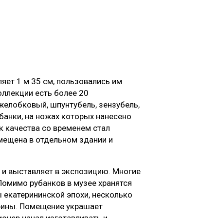
ет 1 м 35 см, пользовались им
оллекции есть более 20
желобковый, шпунтубель, зензубель,
убанки, на ножах которых нанесено
к качества со временем стал
мещена в отдельном здании и
 и выставляет в экспозицию. Многие
Помимо рубанков в музее хранятся
 екатерининской эпохи, несколько
арины. Помещение украшает
ионер начал изготавливать и