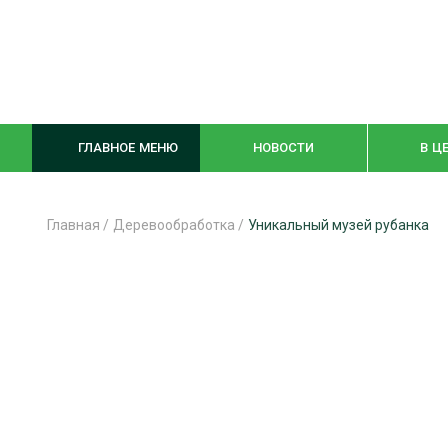
ГЛАВНОЕ МЕНЮ
НОВОСТИ
В Ц
Главная
/
Деревообработка
/
Уникальный музей рубанка
ЛЕСНОЕ ХОЗЯЙСТВО
КОМПЛЕКСНА
ЛЕСОЗАГОТОВКА
ЛЕСОПИЛЕНИ
ОБРАБОТКА ДРЕВЕСИНЫ
ДЕРЕВЯНН
ЦИФРОВАЯ СРЕДА
БЕЗОПАСНОЕ
БИОЭНЕРГЕТИКА
СОРТИРОВКА