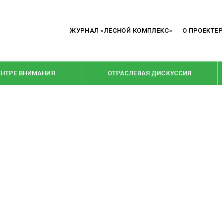
ЖУРНАЛ «ЛЕСНОЙ КОМПЛЕКС»
О ПРОЕКТЕ
ЕНТРЕ ВНИМАНИЯ
ОТРАСЛЕВАЯ ДИСКУССИЯ
РУБРИКИ
Я ПЕРЕРАБОТКА
НОВОСТИ
Е
КРУПНЫМ ПЛАНОМ
ОЕ ДОМОСТРОЕНИЕ
ВЗГЛЯД ИЗНУТРИ
 ПРОИЗВОДСТВО
В ЦЕНТРЕ ВНИМАНИЯ
 ДРЕВЕСИНЫ
ПРЕДПРИЯТИЯ ЛПК