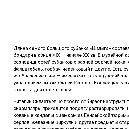
Длина самого большого рубанка «Шмыга» составля
бондари в конце XIX — начале XX вв. В музейной к
разновидностей рубанков с разной формой ножа: 
фальцгебель, горбач, черенковый и другие. Есть р
изображение льва — именно этот французский зна
украшением автомобилей Peugeot. Коллекция раз
открыта для посетителей.
Виталий Силантьев не просто собирает инструмент
экземпляры приходится подолгу реставрировать. 
кованые кандалы с замком из Енисейской тюрьмы
серпов, железные циркули и другие предметы ст
старинная и авторская мебель из дерева. Коллекц