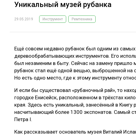
Уникальный музей рубанка
29.05.2019
Инструмент
Ремтехника
Ещё совсем недавно рубанок был одним из самых
деревообрабатывающих инструментов. Его исполь
был незаменим в быту. Сейчас на замену пришло 
рубанок стал ещё одной вещью, выброшенной на о
Но есть одно место, где к этому инструменту отно
И если бы существовал «рубаночный рай», то нах
городке Енисейск, расположенном в трёхстах кил
края. Здесь есть уникальный, занесённый в Книгу 
насчитывающий более 1300 экспонатов. Самый ст
Петра I.
Как рассказывает основатель музея Виталий Ислан