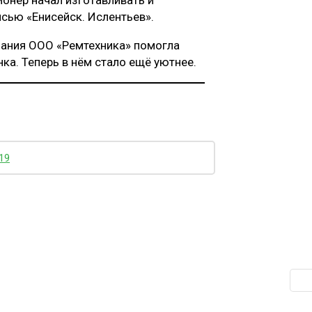
сью «Енисейск. Ислентьев».
пания ООО «Ремтехника» помогла
ка. Теперь в нём стало ещё уютнее.
19