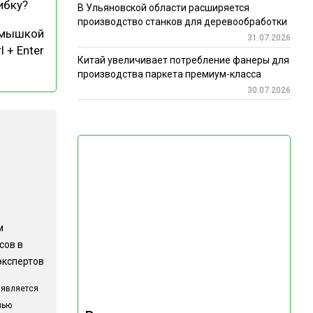
ибку?
В Ульяновской области расширяется
производство станков для деревообработки
 мышкой
31.07.2026
l + Enter
Китай увеличивает потребление фанеры для
производства паркета премиум-класса
30.07.2026
м
сов в
экспертов
 является
лью